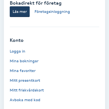
Bokadirekt för företag
Babylights
Läs mer
Företagsinloggning
Balayage
Bambumassage
Konto
Barber
Logga in
Mina bokningar
Barnklippning
Mina favoriter
BIAB
Mitt presentkort
Mitt friskvårdskort
Blowout
Avboka med kod
Bottenfärg