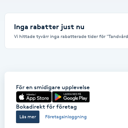
Alternativmedicin
Andningsmassage
Inga rabatter just nu
Vi hittade tyvärr inga rabatterade tider för "Tandvård,
Ansiktslyft utan kirurgi
Aromamassage
Ashtanga Yoga
Ayurveda
För en smidigare upplevelse
Ayurvedisk Massage
Bokadirekt för företag
Läs mer
Företagsinloggning
Ansiktsbehandling djuprengörande
B