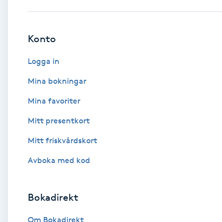
Babylights
Konto
Balayage
Logga in
Bambumassage
Mina bokningar
Mina favoriter
Barber
Mitt presentkort
Barnklippning
Mitt friskvårdskort
BIAB
Avboka med kod
Blowout
Bokadirekt
Bottenfärg
Om Bokadirekt