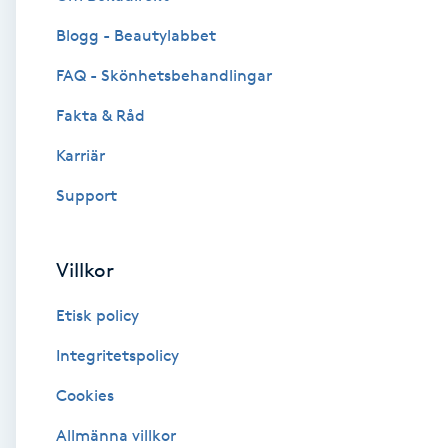
Blogg - Beautylabbet
Brynformning
FAQ - Skönhetsbehandlingar
Brynfärgning
Fakta & Råd
Brynplockning
Karriär
Support
Bröllopsuppsättning
C
Villkor
Celluliter
Etisk policy
Coachning
Integritetspolicy
Cookies
Color correction
Allmänna villkor