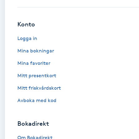
Babylights
Konto
Balayage
Logga in
Bambumassage
Mina bokningar
Mina favoriter
Barber
Mitt presentkort
Barnklippning
Mitt friskvårdskort
BIAB
Avboka med kod
Blowout
Bokadirekt
Bottenfärg
Om Bokadirekt