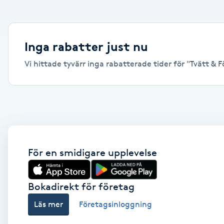
Alternativmedicin
Andningsmassage
Inga rabatter just nu
Vi hittade tyvärr inga rabatterade tider för "Tvätt & Fö
Ansiktslyft utan kirurgi
Aromamassage
Ashtanga Yoga
Ayurveda
För en smidigare upplevelse
Ayurvedisk Massage
Bokadirekt för företag
Läs mer
Företagsinloggning
Ansiktsbehandling djuprengörande
B