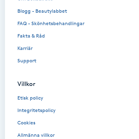
Blogg - Beautylabbet
Brynformning
FAQ - Skönhetsbehandlingar
Brynfärgning
Fakta & Råd
Brynplockning
Karriär
Support
Bröllopsuppsättning
C
Villkor
Celluliter
Etisk policy
Coachning
Integritetspolicy
Cookies
Color correction
Allmänna villkor