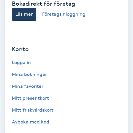
Bokadirekt för företag
Babylights
Läs mer
Företagsinloggning
Balayage
Bambumassage
Konto
Barber
Logga in
Mina bokningar
Barnklippning
Mina favoriter
BIAB
Mitt presentkort
Mitt friskvårdskort
Blowout
Avboka med kod
Bottenfärg