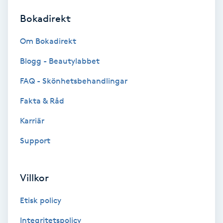
Bokadirekt
Brynformning
Om Bokadirekt
Brynfärgning
Blogg - Beautylabbet
Brynplockning
FAQ - Skönhetsbehandlingar
Fakta & Råd
Bröllopsuppsättning
C
Karriär
Support
Celluliter
Coachning
Villkor
Color correction
Etisk policy
Integritetspolicy