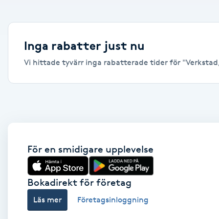
Alternativmedicin
Andningsmassage
Inga rabatter just nu
Vi hittade tyvärr inga rabatterade tider för "Verkstad,
Ansiktslyft utan kirurgi
Aromamassage
Ashtanga Yoga
Ayurveda
För en smidigare upplevelse
Ayurvedisk Massage
Bokadirekt för företag
Läs mer
Företagsinloggning
Ansiktsbehandling djuprengörande
B