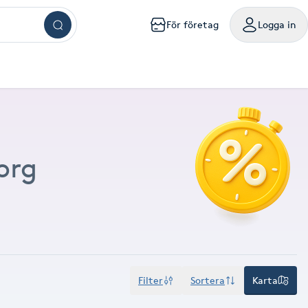
För företag
Logga in
ar
ngar
ingar
ingar
ingar
kningar
sökningar
g
mig
a mig
handling nära mig
sör Västerås
Browlift Stockholm
Naglar Västerås
Yoga Göteborg
Tatuering Göteborg
Massage Västerås
Microneedling Göteborg
mpanjer samlade på ett ställe
oka friskvårdstjänster på Bokadirekt
Använd hos över 10 000 specialister i hela landet
m
lm
olm
holm
ockholm
handling Stockholm
isör Örebro
Browlift Göteborg
Naglar Örebro
Hot yoga Stockholm
Tatuering Malmö
Massage Örebro
Microneedling Malmö
ka sista minuten-tider med rabatt
nvänd hos över 4 500 utövare
Levereras digitalt eller hem i brevlådan
org
sta något nytt till bättre pris
iltigt till 30:e juni 2027
Gäller i 1 år från inköpsdatum
g
rg
org
teborg
handling Göteborg
isör Linköping
Browlift Malmö
Naglar Helsingborg
Hot yoga Malmö
Tandblekning Stockholm
Massage Linköping
LPG Stockholm
ö
lmö
handling Malmö
isör Jönköping
Microblading Stockholm
Spa Stockholm
Spraytan Stockholm
Massage Helsingborg
LPG Göteborg
tta en deal
öp
Köp
Mitt friskvårdskort
Mitt presentkort
ckholm
sala
ling Stockholm
Microblading Göteborg
Spa Göteborg
Spraytan Örebro
LPG Malmö
Filter
Sortera
Karta