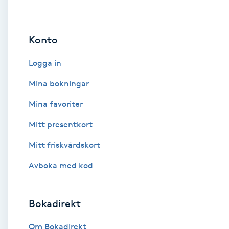
Babylights
Konto
Balayage
Logga in
Bambumassage
Mina bokningar
Mina favoriter
Barber
Mitt presentkort
Barnklippning
Mitt friskvårdskort
BIAB
Avboka med kod
Blowout
Bokadirekt
Bottenfärg
Om Bokadirekt