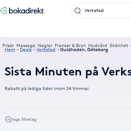
Frisör
Massage
Naglar
Fransar & Bryn
Hudvård
Skönhet
Hälsa
A
Populära friskvårdstjänster
Populärt att boka
Populära Dealskategorier
Frisör
Massage
Naglar
Fransar & Bryn
Hudvård
Skönhet
Hem
Deals
Verkstad
Guldheden, Göteborg
Massage
Frisör
Frisör
Koppningsmassage
Manikyr
Lashlift
Microblading
Yoga
Akne
Boka klippning, färg, balayage eller barberare - allt
Thaimassage, gravidmassage, koppning eller klassisk
Manikyr, nagelförlängning, akryl eller gellack - boka
Lashlift, browlift, fransförlängning och trådning - få
Ansiktsbehandling, microneedling, Dermapen eller
Spraytan, fillers, tandblekning eller makeup -
Akupunktur, kiropraktik, yoga eller samtalsterapi -
Thaimassage
Massage
Barberare
Taktil massage
Hudvård
Browlift
Spa
Hot yoga
Sista Minuten på Verk
för ditt hår på ett ställe.
- hitta rätt behandling här.
dina naglar hos proffs.
form och färg med stil.
LPG - boka din hudvård nu.
upptäck skönhetsbehandlingar här.
boka din väg till välmående.
Aknebehandling
Ansiktsmassage
Thaimassage
Massage
Naprapati
Ansiktsbehandling
Naglar
Piercing
Akupunktur
Frisör nära mig
Massage nära mig
Naglar nära mig
Fransar & Bryn nära mig
Hudvård nära mig
Skönhet nära mig
Hälsa nära mig
Fotmassage
Ansiktsmassage
Hudvård
Kiropraktik
Microneedling
Manikyr
Spraytan
Samtalsterapi
Akrylnaglar
Rabatt på lediga tider inom 24 timmar.
Lymfmassage
Naglar
Ansiktsbehandling
Träning
Lashlift
Pedikyr
Akupressur
Gravidmassage
Pedikyr
Personlig träning (PT)
Browlift
inga företag
Akupunktur