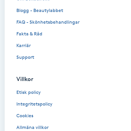
Blogg - Beautylabbet
Brynformning
FAQ - Skönhetsbehandlingar
Brynfärgning
Fakta & Råd
Brynplockning
Karriär
Support
Bröllopsuppsättning
C
Villkor
Celluliter
Etisk policy
Coachning
Integritetspolicy
Cookies
Color correction
Allmäna villkor