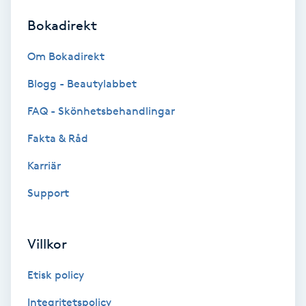
Bokadirekt
Brynformning
Om Bokadirekt
Brynfärgning
Blogg - Beautylabbet
Brynplockning
FAQ - Skönhetsbehandlingar
Fakta & Råd
Bröllopsuppsättning
C
Karriär
Support
Celluliter
Coachning
Villkor
Color correction
Etisk policy
Integritetspolicy