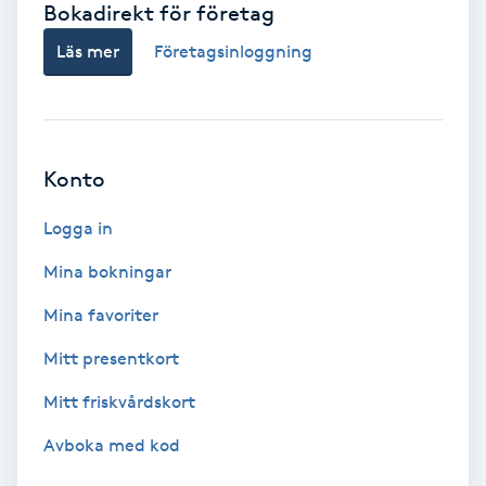
Bokadirekt för företag
Babylights
Läs mer
Företagsinloggning
Balayage
Bambumassage
Konto
Barber
Logga in
Mina bokningar
Barnklippning
Mina favoriter
BIAB
Mitt presentkort
Mitt friskvårdskort
Blowout
Avboka med kod
Bottenfärg