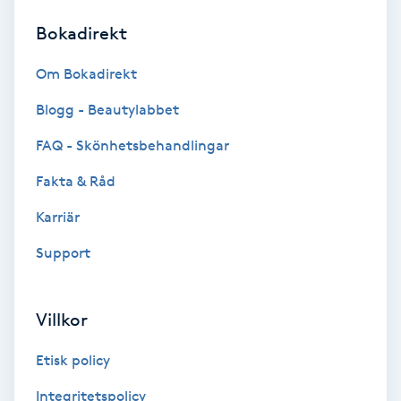
Bokadirekt
Brynformning
Om Bokadirekt
Brynfärgning
Blogg - Beautylabbet
Brynplockning
FAQ - Skönhetsbehandlingar
Fakta & Råd
Bröllopsuppsättning
C
Karriär
Support
Celluliter
Coachning
Villkor
Color correction
Etisk policy
Integritetspolicy