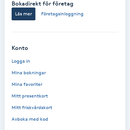
Bokadirekt för företag
Babylights
Läs mer
Företagsinloggning
Balayage
Bambumassage
Konto
Barber
Logga in
Mina bokningar
Barnklippning
Mina favoriter
BIAB
Mitt presentkort
Mitt friskvårdskort
Blowout
Avboka med kod
Bottenfärg