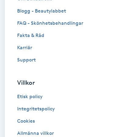
Blogg - Beautylabbet
Brynformning
FAQ - Skönhetsbehandlingar
Brynfärgning
Fakta & Råd
Brynplockning
Karriär
Support
Bröllopsuppsättning
C
Villkor
Celluliter
Etisk policy
Coachning
Integritetspolicy
Cookies
Color correction
Allmänna villkor