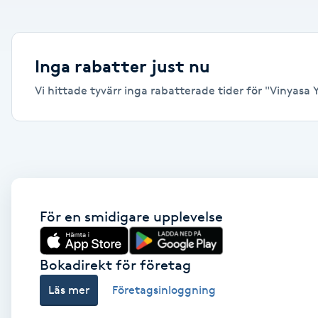
Alternativmedicin
Andningsmassage
Inga rabatter just nu
Vi hittade tyvärr inga rabatterade tider för "Vinyasa Y
Ansiktslyft utan kirurgi
Aromamassage
Ashtanga Yoga
Ayurveda
För en smidigare upplevelse
Ayurvedisk Massage
Bokadirekt för företag
Läs mer
Företagsinloggning
Ansiktsbehandling djuprengörande
B