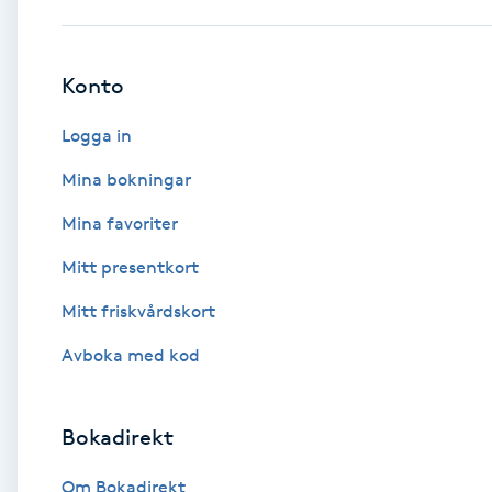
Babylights
Konto
Balayage
Logga in
Bambumassage
Mina bokningar
Mina favoriter
Barber
Mitt presentkort
Barnklippning
Mitt friskvårdskort
BIAB
Avboka med kod
Blowout
Bokadirekt
Bottenfärg
Om Bokadirekt