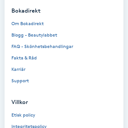
Bokadirekt
Brynformning
Om Bokadirekt
Brynfärgning
Blogg - Beautylabbet
Brynplockning
FAQ - Skönhetsbehandlingar
Fakta & Råd
Bröllopsuppsättning
C
Karriär
Support
Celluliter
Coachning
Villkor
Color correction
Etisk policy
Integritetspolicy