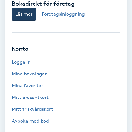
Bokadirekt för företag
Babylights
Läs mer
Företagsinloggning
Balayage
Bambumassage
Konto
Barber
Logga in
Mina bokningar
Barnklippning
Mina favoriter
BIAB
Mitt presentkort
Mitt friskvårdskort
Blowout
Avboka med kod
Bottenfärg