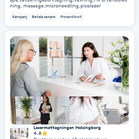
ning, massage,microneedling,picolaser
Ansiktsbehandling djuprengörande
B
Kampanj
Betala senare
Presentkort
Babylights
Balayage
Bambumassage
Barber
Barnklippning
BIAB
Lasermottagningen Helsingborg
4.8
Blowout