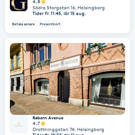
4.8
Södra Storgatan 16
,
Helsingborg
Färgning
Tider fr. 11:45, lör 15 aug.
Betala senare
Presentkort
Föning
G
Gel naglar
Gelenaglar
Gellack
Gellack med förstärkning
Gravidmassage
Reborn Avenue
4.7
Drottninggatan 74
,
Helsingborg
Gravidyoga