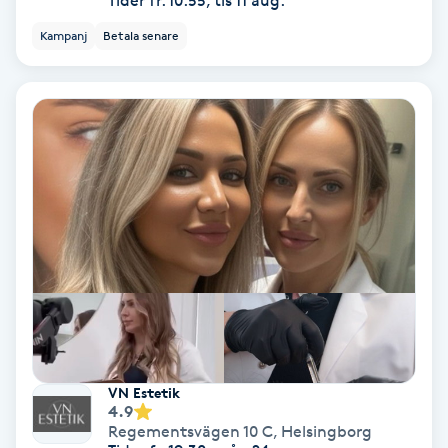
Tider fr. 10:55, tis 11 aug.
Kampanj
Betala senare
Gruppträning
Gua Sha-massage
H
Hatha Yoga
Headspa
Healing
Herrklippning
VN Estetik
4.9
HIFU
Regementsvägen 10 C
,
Helsingborg