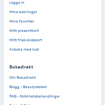
Logga in
IPL
Mina bokningar
Mina favoriter
IPL hårborttagning
Mitt presentkort
IR-massage
Mitt friskvårdskort
J
Avboka med kod
Japansk massage
K
Bokadirekt
K18
Om Bokadirekt
Blogg - Beautylabbet
Katun fransar
FAQ - Skönhetsbehandlingar
Kemisk peeling