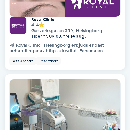
Extensions borttagning
Eyeliner-tatuering
Royal Clinic
4.4
F
Gasverksgatan 33A
,
Helsingborg
Tider fr. 09:00, fre 14 aug.
Face framing
På Royal Clinic i Helsingborg erbjuds endast
behandlingar av högsta kvalité. Personalen...
Faceliftmassage
Betala senare
Presentkort
Fet hårbotten
Fettreducering
Fibromassage
Fillers