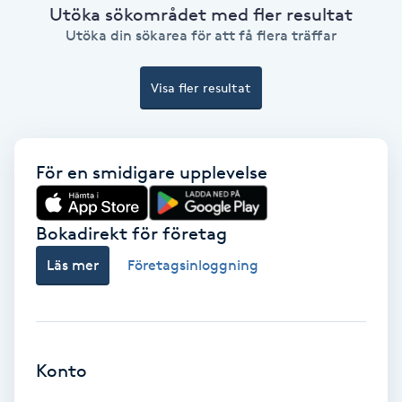
Utöka sökområdet med fler resultat
Hypnos
Utöka din sökarea för att få flera träffar
Hårborttagning
Visa fler resultat
Hårbottenbehandling
Hårförlängning
För en smidigare upplevelse
Hårvård
Bokadirekt för företag
Läs mer
Företagsinloggning
Hälsa
Hälsprickor
I
Konto
Idrottsmassage