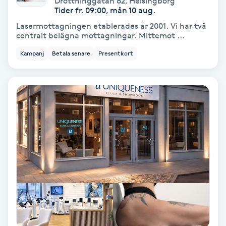
Drottninggatan 62
,
Helsingborg
Tider fr. 09:00, mån 10 aug.
Bottenfärg
Lasermottagningen etablerades år 2001. Vi har två
centralt belägna mottagningar. Mittemot ...
Brynformning
Kampanj
Betala senare
Presentkort
Brynfärgning
Brynplockning
Bröllopsuppsättning
C
Celluliter
Coachning