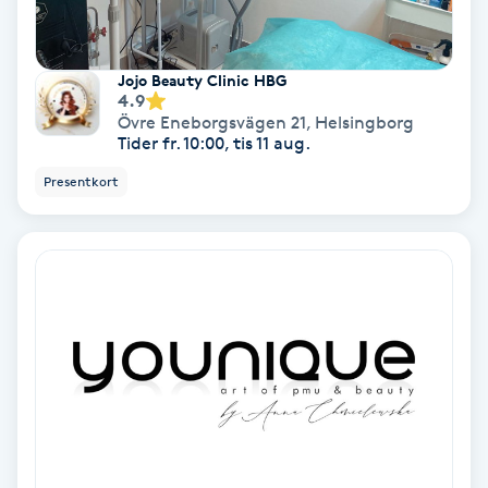
Fotmassage
Jojo Beauty Clinic HBG
Fotsvamp
4.9
Övre Eneborgsvägen 21
,
Helsingborg
Tider fr. 10:00, tis 11 aug.
Fotvård
Presentkort
Fransar
Fransborttagning
Fransfärgning
Fransförlängning
Fransförlängning Megavolym