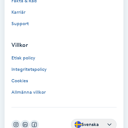
Fakta & Råd
Keratinbehandling
Karriär
Support
Kinesiologi
Kinesisk medicin
Villkor
Etisk policy
Kiropraktik
Integritetspolicy
Klangmassage
Cookies
Klippning
Allmänna villkor
Klippning & Slingor
Klippning ungdom
Svenska