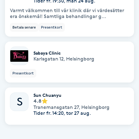
Tider fr. 19:30, mån 24 aug.
Hollywood Peel
Varmt välkommen till vår klinik där vi värdesätter
era önskemål! Samtliga behandlingar g...
Hot Stone Massage
Betala senare
Presentkort
Hot yoga
Sabaya Clinic
Hudföryngring
Karlsgatan 12
,
Helsingborg
Presentkort
Huduppstramning
Hudvård
Sun Chuanyu
S
4.8
Tranemansgatan 27
,
Helsingborg
Hyaluronsyra
Tider fr. 14:20, tor 27 aug.
Hyperhidros