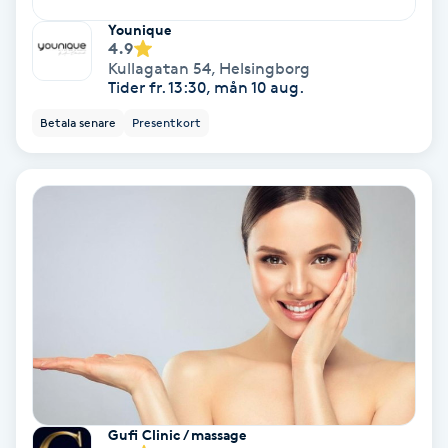
Fransförlängning Volym
Younique
4.9
Kullagatan 54
,
Helsingborg
Fransk manikyr
Tider fr. 13:30, mån 10 aug.
Betala senare
Presentkort
Fransrengöring
Frekvensterapi
Friskvård
Friskvårdsmassage
Frisör
Funktionsanalys
Gufi Clinic / massage