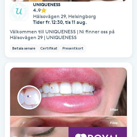
Color correction
UNIQUENESS
4.9
Hälsovägen 29
,
Helsingborg
Cryoterapi
Tider fr. 12:30, tis 11 aug.
D
Välkommen till UNIQUENESS | Ni finner oss på
Hälsovägen 29 | UNIQUENESS
Damklippning
Betala senare
Certifikat
Presentkort
Dermapen
Diamantslipning
E
Enzympeeling
Extensions