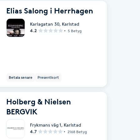
Elias Salong i Herrhagen
Karlagatan 30
,
Karlstad
4.2
5 Betyg
Betala senare
Presentkort
Holberg & Nielsen
BERGVIK
Frykmans väg 1
,
Karlstad
4.7
2168 Betyg