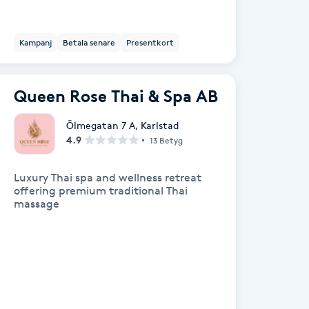
Kampanj
Betala senare
Presentkort
Queen Rose Thai & Spa AB
Ölmegatan 7 A
,
Karlstad
4.9
13 Betyg
Luxury Thai spa and wellness retreat
offering premium traditional Thai
massage