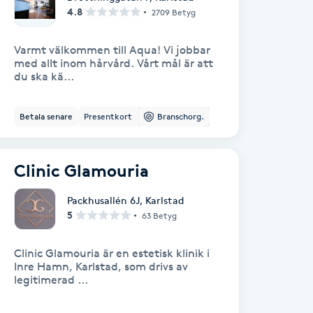
4.8
2709 Betyg
Varmt välkommen till Aqua! Vi jobbar
med allt inom hårvård. Vårt mål är att
du ska kä...
Betala senare
Presentkort
Branschorg.
Clinic Glamouria
Packhusallén 6J
,
Karlstad
5
63 Betyg
Clinic Glamouria är en estetisk klinik i
Inre Hamn, Karlstad, som drivs av
legitimerad ...