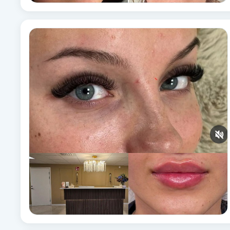
Fotsvamp
Fotvård
Fransar
Fransborttagning
Fransfärgning
Fransförlängning
Fransförlängning Megavolym
Fransförlängning Volym