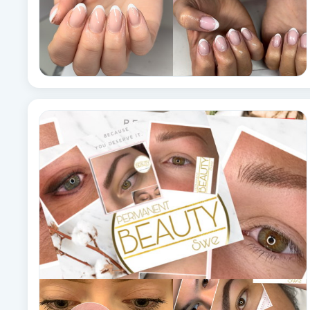
Brynformning
Brynfärgning
Brynplockning
Bröllopsuppsättning
C
Celluliter
Coachning
Color correction