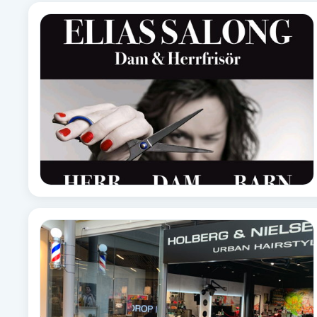
Fransk manikyr
Fransrengöring
Frekvensterapi
Friskvård
Friskvårdsmassage
Frisör
Funktionsanalys
Färgning