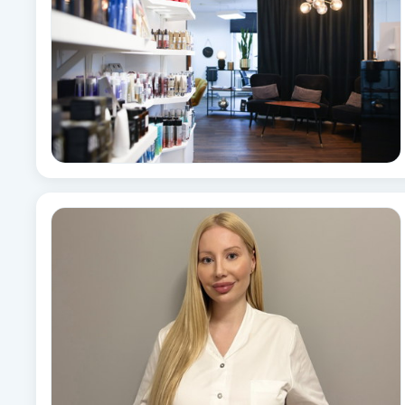
Alternativmedicin
Andningsmassage
Ansiktslyft utan kirurgi
Aromamassage
Ashtanga Yoga
Ayurveda
Ayurvedisk Massage
Ansiktsbehandling djuprengörande
B