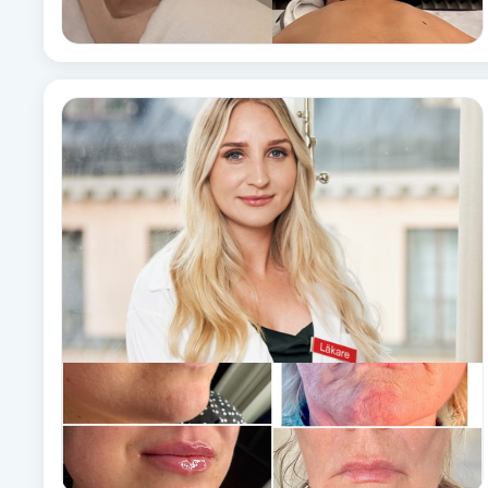
Eyeliner-tatuering
F
Face framing
Faceliftmassage
Fet hårbotten
Fettreducering
Fibromassage
Fillers
Fotmassage