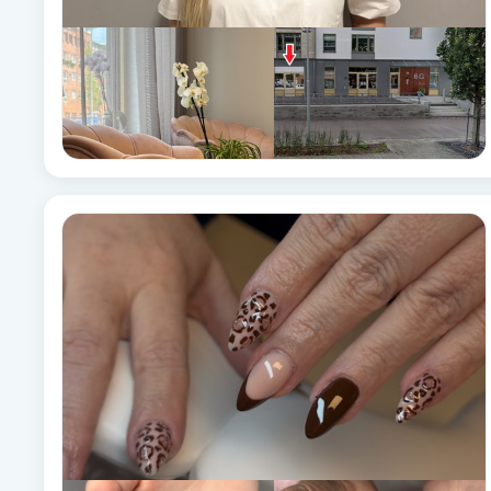
Babylights
Balayage
Bambumassage
Barber
Barnklippning
BIAB
Blowout
Bottenfärg