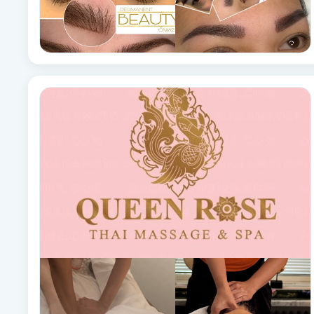
Cryoterapi
D
Damklippning
Dermapen
Diamantslipning
E
Enzympeeling
Extensions
Extensions borttagning