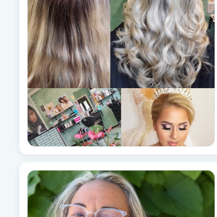
Alternativmedicin
Andningsmassage
Ansiktslyft utan kirurgi
Aromamassage
Ashtanga Yoga
Ayurveda
Ayurvedisk Massage
Ansiktsbehandling djuprengörande
B