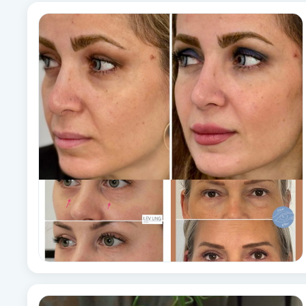
Fransk manikyr
Fransrengöring
Frekvensterapi
Friskvård
Friskvårdsmassage
Frisör
Funktionsanalys
Färgning