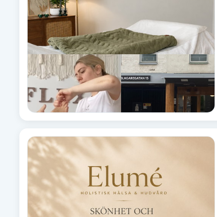
Brynformning
Brynfärgning
Brynplockning
Bröllopsuppsättning
C
Celluliter
Coachning
Color correction