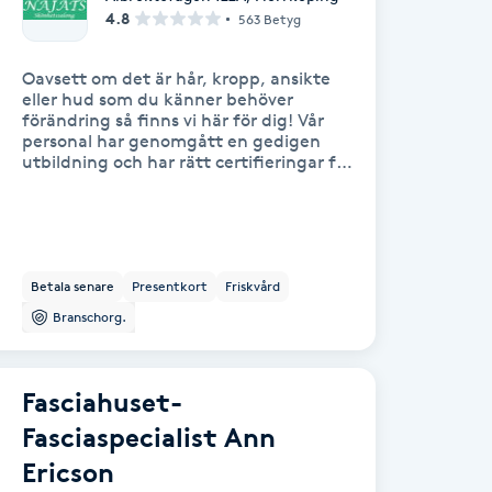
4.8
563 Betyg
Oavsett om det är hår, kropp, ansikte
eller hud som du känner behöver
förändring så finns vi här för dig! Vår
personal har genomgått en gedigen
utbildning och har rätt certifieringar för
att ta hand om era behov på ett tryggt
och säkert sätt. Vi brinner för skönhet
och i vårt utbud finns något för alla
såsom hårklippning, ansiktsbehandling,
permanent hårborttagning med mera.
Varmt välkomna in till vår familjära
Betala senare
Presentkort
Friskvård
skönhetssalong för en kostnadsfri
Branschorg.
konsultation! Bästa hälsningar, Najats
Skönhetssalong.
Fasciahuset-
Fasciaspecialist Ann
Ericson