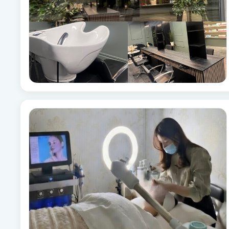
Eyeliner-tatuering
F
Face framing
Faceliftmassage
Fet hårbotten
Fettreducering
Fibromassage
Fillers
Fotmassage