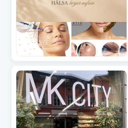
Cryoterapi
D
Damklippning
Dermapen
Diamantslipning
E
Enzympeeling
Extensions
Extensions borttagning