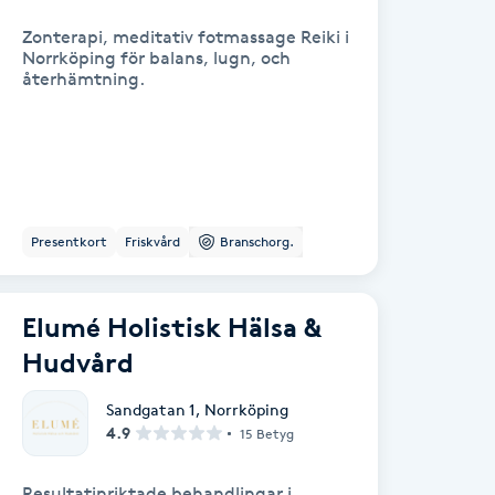
Zonterapi, meditativ fotmassage Reiki i
Norrköping för balans, lugn, och
återhämtning.
Presentkort
Friskvård
Branschorg.
Elumé Holistisk Hälsa &
Hudvård
Sandgatan 1
,
Norrköping
4.9
15 Betyg
Resultatinriktade behandlingar i