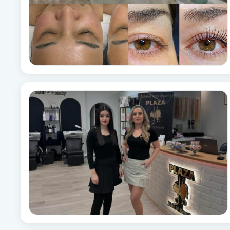
Fotsvamp
Fotvård
Fransar
Fransborttagning
Fransfärgning
Fransförlängning
Fransförlängning Megavolym
Fransförlängning Volym