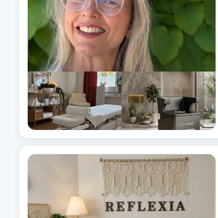
Babylights
Balayage
Bambumassage
Barber
Barnklippning
BIAB
Blowout
Bottenfärg