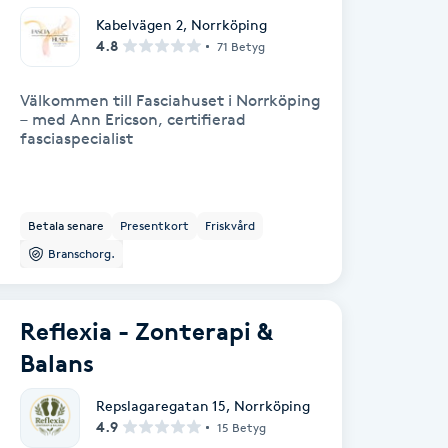
Kabelvägen 2
,
Norrköping
4.8
71 Betyg
Välkommen till Fasciahuset i Norrköping
– med Ann Ericson, certifierad
fasciaspecialist
Betala senare
Presentkort
Friskvård
Branschorg.
Reflexia - Zonterapi &
Balans
Repslagaregatan 15
,
Norrköping
4.9
15 Betyg