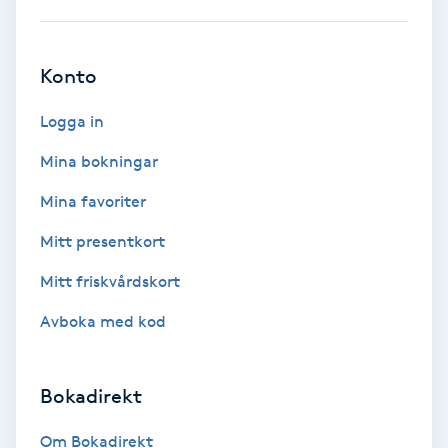
Bottenfärg
Konto
Brynformning
Logga in
Brynfärgning
Mina bokningar
Mina favoriter
Brynplockning
Mitt presentkort
Bröllopsuppsättning
Mitt friskvårdskort
C
Avboka med kod
Celluliter
Bokadirekt
Coachning
Om Bokadirekt