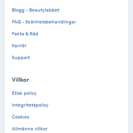
Color correction
Blogg - Beautylabbet
Cryoterapi
FAQ - Skönhetsbehandlingar
D
Fakta & Råd
Damklippning
Karriär
Support
Dermapen
Diamantslipning
Villkor
E
Etisk policy
Enzympeeling
Integritetspolicy
Cookies
Extensions
Allmänna villkor