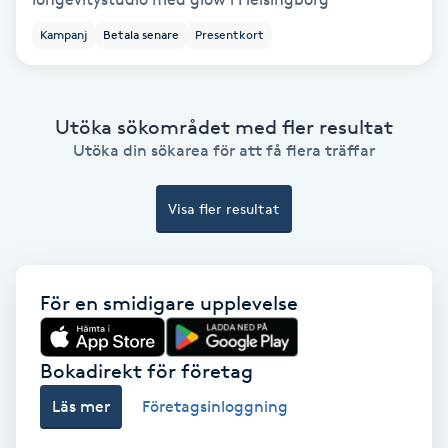
Ansiktsbehandling djuprengörande
Kampanj
Betala senare
Presentkort
B
Babylights
Utöka sökområdet med fler resultat
Utöka din sökarea för att få flera träffar
Balayage
Visa fler resultat
Bambumassage
Barber
För en smidigare upplevelse
Barnklippning
Bokadirekt för företag
BIAB
Läs mer
Företagsinloggning
Blowout