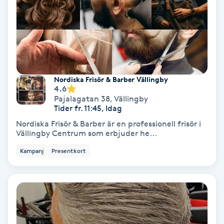
Nagelförlängning akryl
Nagelförlängning gelé
Nordiska Frisör & Barber Vällingby
Nagelförlängning glasfiber
4.6
Pajalagatan 38
,
Vällingby
Tider fr. 11:45, Idag
Nagelförlängning silke
Nordiska Frisör & Barber är en professionell frisör i
Vällingby Centrum som erbjuder he...
Nagelförstärkning
Kampanj
Presentkort
Nagelklippning
Nagelsvamp
Nageltrång