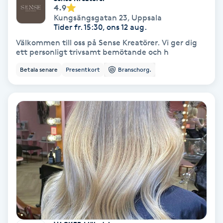
4.9
Kungsängsgatan 23
,
Uppsala
Svettbehandling
Tider fr. 15:30, ons 12 aug.
T
Välkommen till oss på Sense Kreatörer. Vi ger dig
ett personligt trivsamt bemötande och h
Tuina-massage
Betala senare
Presentkort
Branschorg.
Taktil massage
Tandblekning
Tandläkare
Tatuering
Tatueringsborttagning