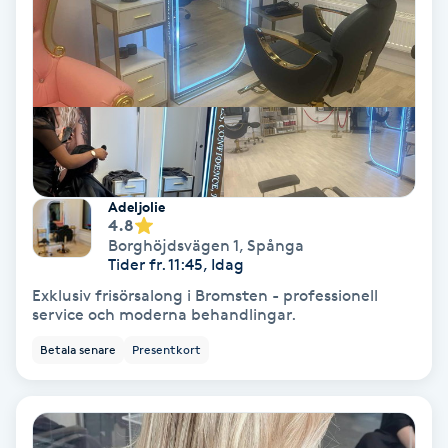
Hollywood Peel
Hot Stone Massage
Hot yoga
Hudföryngring
Adeljolie
4.8
Huduppstramning
Borghöjdsvägen 1
,
Spånga
Tider fr. 11:45, Idag
Exklusiv frisörsalong i Bromsten - professionell
Hudvård
service och moderna behandlingar.
Betala senare
Presentkort
Hyaluronsyra
Hyperhidros