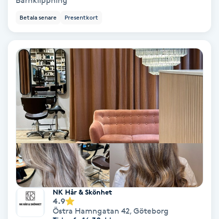
Barnklippning
Skoinlägg
Betala senare
Presentkort
Skägg
Skäggfärgning
Skäggklippning
Skäggtrimmning
Skönhet
Slingor
NK Hår & Skönhet
4.9
Sockring
Östra Hamngatan 42
,
Göteborg