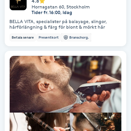
4.8
Laserbehandling
Hornsgatan 60
,
Stockholm
Tider fr. 16:00, Idag
Lashlift Keratin
BELLA VITA, specialister på balayage, slingor,
hårförlängning & färg för blont & mörkt hår
LED-ljusterapi
Betala senare
Presentkort
Branschorg.
Liktornar
LPG
LPG-behandling
LPG-massage
Luggklippning