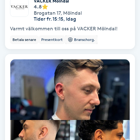
Terapi
VACKER Mölndal
4.8
Brogatan 17
,
Mölndal
Thaimassage
Tider fr. 15:15, Idag
Varmt välkommen till oss på VACKER Mölndal!
Toning
Betala senare
Presentkort
Branschorg.
Torr hårbotten
Torrborstning
Triggerpunktsmassage
Trådning
Träning