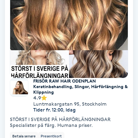
Olaplex
Olaplexbehandling
Ombre
Ombre brows
Ombre naglar
FRISÖR RAW HAIR ODENPLAN
Keratinbehandling, Slingor, Hårförlängning &
Optiker
Klippning
4.9
Luntmakargatan 95
,
Stockholm
Ortobionomi
Tider fr. 12:00, Idag
STÖRST I SVERIGE PÅ HÅRFÖRLÄNGNINGAR
Specialister på färg. Humana priser.
Ortopedi
Betala senare
Presentkort