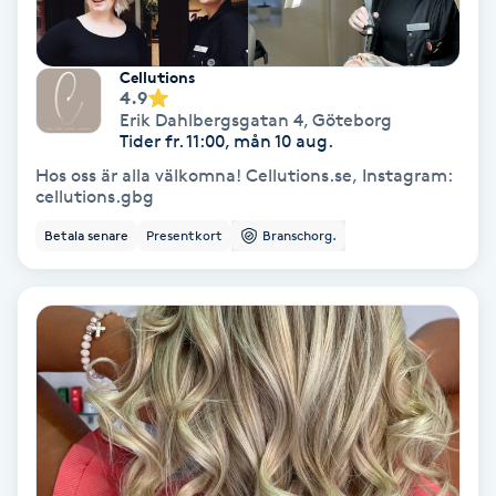
Fransförlängning Volym
Cellutions
Fransk manikyr
4.9
Erik Dahlbergsgatan 4
,
Göteborg
Tider fr. 11:00, mån 10 aug.
Fransrengöring
Hos oss är alla välkomna! Cellutions.se, Instagram:
cellutions.gbg
Frekvensterapi
Betala senare
Presentkort
Branschorg.
Friskvård
Friskvårdsmassage
Frisör
Funktionsanalys