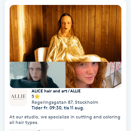
IPL
IPL hårborttagning
IR-massage
J
Japansk massage
K
ALICE hair and art / ALLIE
K18
5
Regeringsgatan 87
,
Stockholm
Tider fr. 09:30, tis 11 aug.
Katun fransar
At our studio, we specialize in cutting and coloring
all hair types.
Kemisk peeling