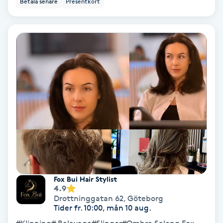
Betala senare
Presentkort
PRP (Platelet Rich Plasma)
PRX-T33
Psoriasis
PT
R
Radiofrekvens
Rakning
Fox Bui Hair Stylist
4.9
Drottninggatan 62
,
Göteborg
Reflexologi
Tider fr. 10:00, mån 10 aug.