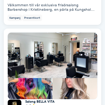
Välkommen till vår exklusiva frisörsalong
Koppningsmassage
Barbershop i Kristineberg, en pärla på Kungshol...
Kampanj
Presentkort
Kosmetisk tatuering
Kostrådgivning
Kroppsinpackning
Kroppspeeling
Käkledsbehandling
Kärlbehandling
L
Salong BELLA VITA