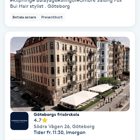
#Klipning# Balayage#Slingor#Ombre Salong Fox
Regndroppsmassage
Bui Hair stylist . Göteborg
Betala senare
Presentkort
Reiki
Reikihealing
Reiki massage
Restorative Yoga
Rosacea
Rosenmetoden
Göteborgs frisörskola
4.7
Ryggmassage
Södra Vägen 26
,
Göteborg
Tider fr. 11:30, Imorgon
S