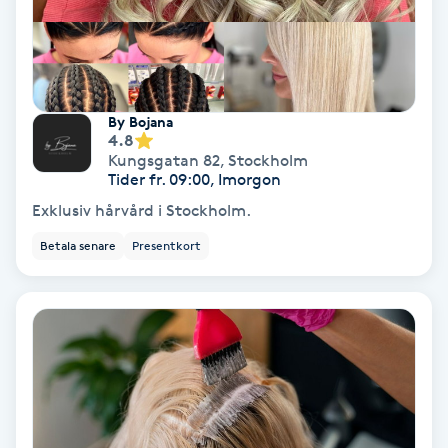
Färgning
Föning
G
By Bojana
4.8
Kungsgatan 82
,
Stockholm
Gel naglar
Tider fr. 09:00, Imorgon
Exklusiv hårvård i Stockholm.
Gelenaglar
Betala senare
Presentkort
Gellack
Gellack med förstärkning
Gravidmassage
Gravidyoga