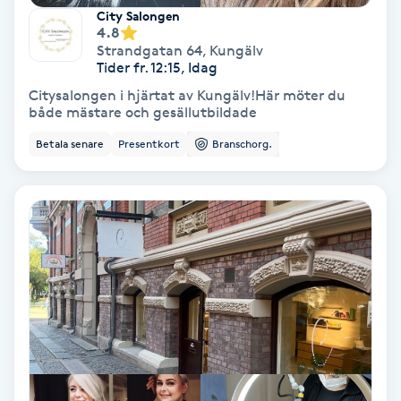
City Salongen
Fotmassage
4.8
Strandgatan 64
,
Kungälv
Tider fr. 12:15, Idag
Fotsvamp
Citysalongen i hjärtat av Kungälv!Här möter du
både mästare och gesällutbildade
Fotvård
Betala senare
Presentkort
Branschorg.
Fransar
Fransborttagning
Fransfärgning
Fransförlängning
Fransförlängning Megavolym