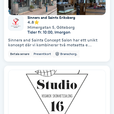
Volymfransar
Sinners and Saints Eriksberg
Vårtor
4.8
Mimergatan 5
,
Göteborg
Y
Tider fr. 10:00, Imorgon
Sinners and Saints Concept Salon har ett unikt
Yin Yoga
koncept där vi kombinerar två motsatta e...
Betala senare
Presentkort
Branschorg.
Yoga
Yoga Nidra
Yogamassage
Z
Zonterapi