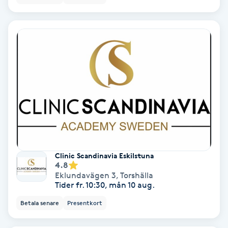
Osteopati
P
Paraffinbehandling
Pedikyr
Pensionärklippning
Permanent
Clinic Scandinavia Eskilstuna
4.8
Permanent hårborttagning
Eklundavägen 3
,
Torshälla
Tider fr. 10:30, mån 10 aug.
Permanent ögonbrynsmakeup
Betala senare
Presentkort
Personal shopper