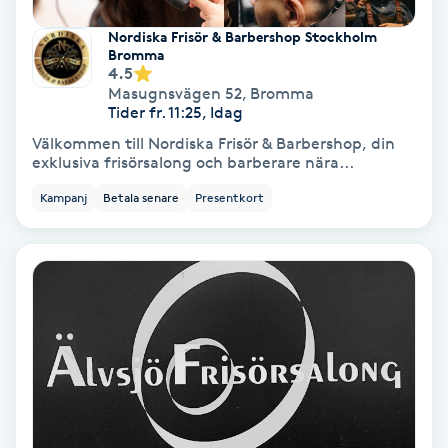
Lymfmassage
Nordiska Frisör & Barbershop Stockholm
Bromma
Läpptatuering
4.5
M
Masugnsvägen 52
,
Bromma
Tider fr. 11:25, Idag
Makeup
Välkommen till Nordiska Frisör & Barbershop, din
exklusiva frisörsalong och barberare nära...
Manikyr & Pedikyr
Kampanj
Betala senare
Presentkort
Massage
Medial vägledning
Medicinsk massage
Meditation