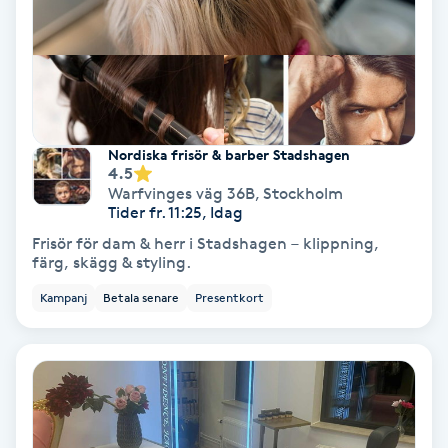
Gruppträning
Gua Sha-massage
H
Nordiska frisör & barber Stadshagen
4.5
Hatha Yoga
Warfvinges väg 36B
,
Stockholm
Tider fr. 11:25, Idag
Headspa
Frisör för dam & herr i Stadshagen – klippning,
färg, skägg & styling.
Healing
Kampanj
Betala senare
Presentkort
Herrklippning
HIFU