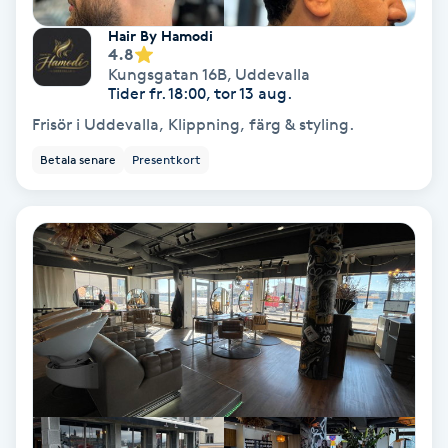
Tvätt & Fön
V
Hair By Hamodi
4.8
Kungsgatan 16B
,
Uddevalla
Vaccination
Tider fr. 18:00, tor 13 aug.
Frisör i Uddevalla, Klippning, färg & styling.
Vampyrbehandling
Betala senare
Presentkort
Vaxning
Vaxning brasiliansk
Veterinär
Vibrationsmassage
Vinyasa Yoga