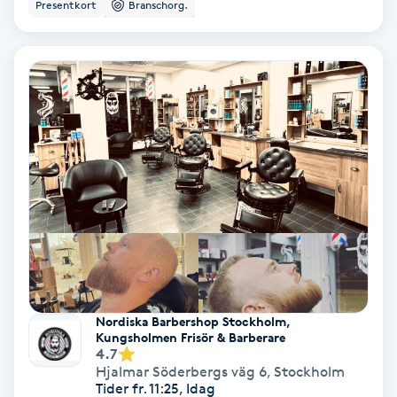
Presentkort
Branschorg.
Keratinbehandling
Kinesiologi
Kinesisk medicin
Kiropraktik
Klangmassage
Klippning
Nordiska Barbershop Stockholm,
Klippning & Slingor
Kungsholmen Frisör & Barberare
4.7
Hjalmar Söderbergs väg 6
,
Stockholm
Klippning ungdom
Tider fr. 11:25, Idag