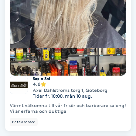
Hypnos
Hårborttagning
Hårbottenbehandling
Hårförlängning
Hårvård
Sax o Sol
4.6
Axel Dahlströms torg 1
,
Göteborg
Hälsa
Tider fr. 10:00, mån 10 aug.
Värmt välkomna till vår frisör och barberare salong!
Hälsprickor
Vi är erfarna och duktiga
I
Betala senare
Idrottsmassage