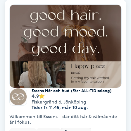
Ansiktsbehandling djuprengörande
B
Babylights
Balayage
Bambumassage
Barber
Essens Hår och hud (Förr ALL:TID salong)
Barnklippning
4.9
Fiskargränd 6
,
Jönköping
Tider fr. 11:45, mån 10 aug.
BIAB
Välkommen till Essens – där ditt hår & välmående
är i fokus.
Blowout