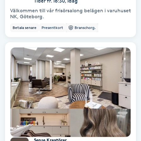
Tider fr. 16:30, Idag
Välkommen till vår frisörsalong belägen i varuhuset
Spa
NK, Göteborg.
Betala senare
Presentkort
Branschorg.
Spa manikyr & pedikyr
Spa-manikyr
Spa-pedikyr
Spraytan
Stylist
Sugaring
Svensk massage
Sense Kreatörer