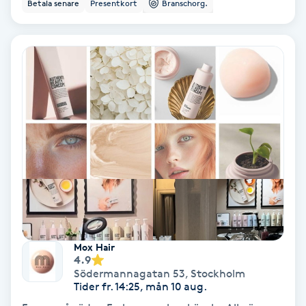
Betala senare
Presentkort
Branschorg.
Bottenfärg
Brynformning
Brynfärgning
Brynplockning
Bröllopsuppsättning
C
Celluliter
Mox Hair
4.9
Södermannagatan 53
,
Stockholm
Coachning
Tider fr. 14:25, mån 10 aug.