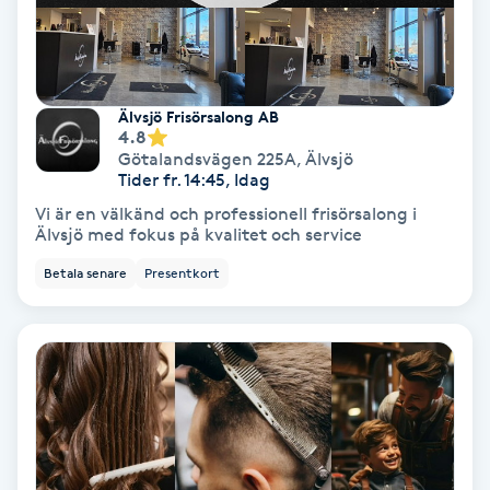
Medium
Megavolymfransar
Älvsjö Frisörsalong AB
4.8
Melasma
Götalandsvägen 225A
,
Älvsjö
Tider fr. 14:45, Idag
Mesoterapi
Vi är en välkänd och professionell frisörsalong i
Älvsjö med fokus på kvalitet och service
MicroPen
Betala senare
Presentkort
Microshading
Mixfransar
N
Nagelförlängning