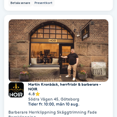
Betala senare
Presentkort
Samtalsterapi
Senioryoga
Shiatsu
Singelfransar
Sjukgymnastik
Skalpmassage
Martin Kronbäck, herrfrisör & barberare -
NOIR
4.8
Skinbooster
Södra Vägen 45
,
Göteborg
Tider fr. 10:00, mån 10 aug.
Sklerosering
Barberare Herrklippning Skäggtrimning Fade