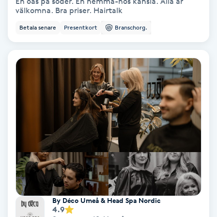
En oas på söder. En hemma-hos känsla. Alla är
Color correction
välkomna. Bra priser. Hairtalk
Betala senare
Presentkort
Branschorg.
Cryoterapi
D
Damklippning
Dermapen
Diamantslipning
E
Enzympeeling
Extensions
By Déco Umeå & Head Spa Nordic
4.9