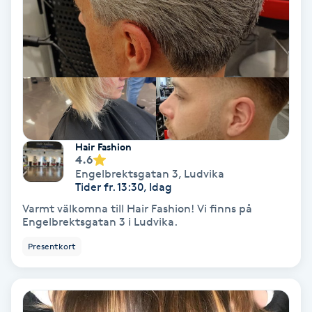
Nagelvård
Naglar borttagning
Naglar reparation
Hair Fashion
Naprapati
4.6
Engelbrektsgatan 3
,
Ludvika
Tider fr. 13:30, Idag
Navelpiercing
Varmt välkomna till Hair Fashion! Vi finns på
Engelbrektsgatan 3 i Ludvika.
NBE-massage
Presentkort
Ny frisyr
O