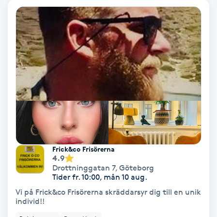
Personlig tränare
Picolaser
Piercing
Pigmentbehandling
Pigmentfläckar
Frick&co Frisörerna
Plastikkirurgi
4.9
Drottninggatan 7
,
Göteborg
Tider fr. 10:00, mån 10 aug.
Powder brows
Vi på Frick&co Frisörerna skräddarsyr dig till en unik
individ!!
Power Yoga