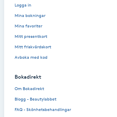
Logga in
Babylights
Mina bokningar
Balayage
Mina favoriter
Mitt presentkort
Bambumassage
Mitt friskvårdskort
Barber
Avboka med kod
Barnklippning
Bokadirekt
BIAB
Om Bokadirekt
Blowout
Blogg - Beautylabbet
FAQ - Skönhetsbehandlingar
Bottenfärg