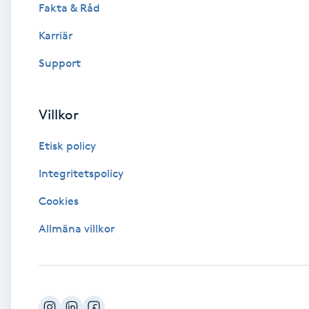
Fakta & Råd
Brynformning
Karriär
Support
Brynfärgning
Brynplockning
Villkor
Bröllopsuppsättning
Etisk policy
C
Integritetspolicy
Celluliter
Cookies
Allmäna villkor
Coachning
Color correction