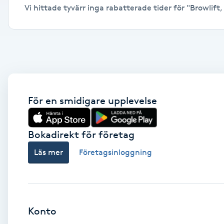
Vi hittade tyvärr inga rabatterade tider för "Browlift,
Alternativmedicin
Andningsmassage
Ansiktslyft utan kirurgi
Aromamassage
För en smidigare upplevelse
Ashtanga Yoga
Bokadirekt för företag
Ayurveda
Läs mer
Företagsinloggning
Ayurvedisk Massage
Ansiktsbehandling djuprengörande
Konto
B