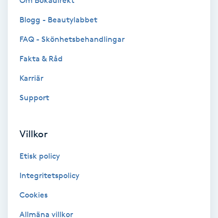
Om Bokadirekt
Brynformning
Blogg - Beautylabbet
FAQ - Skönhetsbehandlingar
Brynfärgning
Fakta & Råd
Brynplockning
Karriär
Support
Bröllopsuppsättning
C
Villkor
Celluliter
Etisk policy
Coachning
Integritetspolicy
Color correction
Cookies
Allmäna villkor