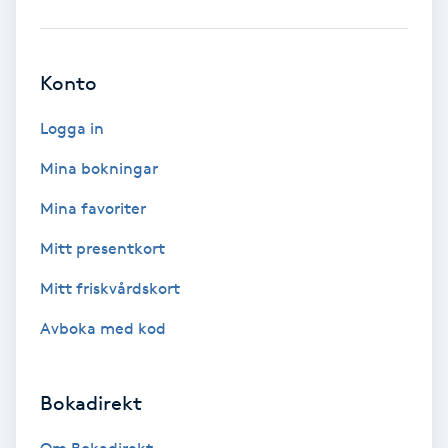
Babylights
Konto
Balayage
Logga in
Bambumassage
Mina bokningar
Barber
Mina favoriter
Mitt presentkort
Barnklippning
Mitt friskvårdskort
BIAB
Avboka med kod
Blowout
Bokadirekt
Bottenfärg