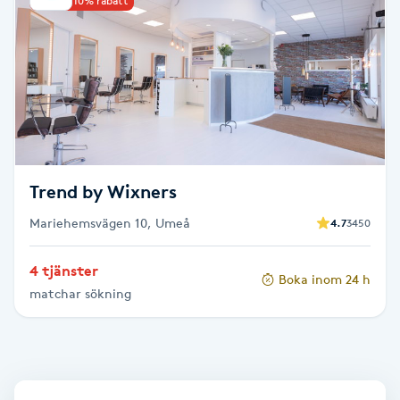
Upp till 10% rabatt
Babylights
Balayage
Bambumassage
Barber
Trend by Wixners
Mariehemsvägen 10, Umeå
4.7
3450
Barnklippning
4 tjänster
Boka inom 24 h
BIAB
matchar sökning
Blowout
Bottenfärg