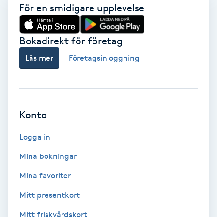
För en smidigare upplevelse
Brynformning
Bokadirekt för företag
Brynfärgning
Läs mer
Företagsinloggning
Brynplockning
Bröllopsuppsättning
Konto
C
Logga in
Celluliter
Mina bokningar
Coachning
Mina favoriter
Color correction
Mitt presentkort
Mitt friskvårdskort