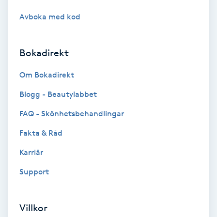
Cryoterapi
Avboka med kod
D
Damklippning
Bokadirekt
Dermapen
Om Bokadirekt
Blogg - Beautylabbet
Diamantslipning
E
FAQ - Skönhetsbehandlingar
Fakta & Råd
Enzympeeling
Karriär
Extensions
Support
Extensions borttagning
Villkor
Eyeliner-tatuering