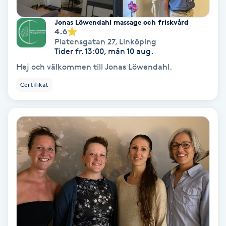
Personlig tränare
Jonas Löwendahl massage och friskvård
4.6
Platensgatan 27
,
Linköping
Picolaser
Tider fr. 13:00, mån 10 aug.
Hej och välkommen till Jonas Löwendahl.
Piercing
Certifikat
Pigmentbehandling
Pigmentfläckar
Plastikkirurgi
Powder brows
Power Yoga