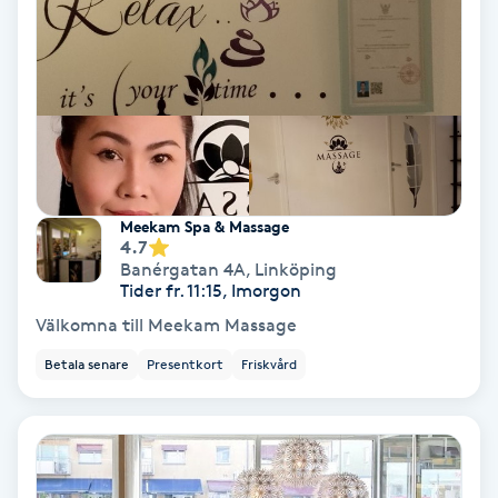
Hollywood Peel
Hot Stone Massage
Hot yoga
Hudföryngring
Meekam Spa & Massage
4.7
Banérgatan 4A
,
Linköping
Huduppstramning
Tider fr. 11:15, Imorgon
Välkomna till Meekam Massage
Hudvård
Betala senare
Presentkort
Friskvård
Hyaluronsyra
Hyperhidros