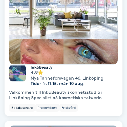
Hypnos
Hårborttagning
Hårbottenbehandling
Hårförlängning
Ink&Beauty
Hårvård
4.9
Nya Tanneforsvägen 46
,
Linköping
Tider fr. 11:15, mån 10 aug.
Hälsa
Välkommen till Ink&Beauty skönhetsstudio i
Linköping Specialist på kosmetiska tatuerin...
Hälsprickor
Betala senare
Presentkort
Friskvård
I
Idrottsmassage