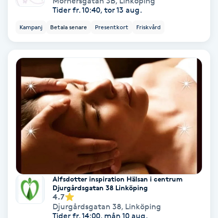
Mörnersgatan 3B
,
Linköping
Tider fr. 10:40, tor 13 aug.
Nagelförlängning akryl
Kampanj
Betala senare
Presentkort
Friskvård
Nagelförlängning gelé
Nagelförlängning glasfiber
Nagelförlängning silke
Nagelförstärkning
Nagelklippning
Alfsdotter inspiration Hälsan i centrum
Djurgårdsgatan 38 Linköping
Nagelsvamp
4.7
Djurgårdsgatan 38
,
Linköping
Tider fr. 14:00, mån 10 aug.
Nageltrång