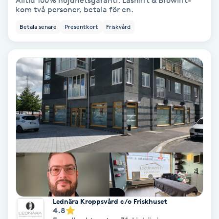
Alltid 100% nöjdhetsgaranti. Lashlift & Browlift-
kom två personer, betala för en.
Bottenfärg
Betala senare
Presentkort
Friskvård
Brynformning
Brynfärgning
Brynplockning
Bröllopsuppsättning
C
Celluliter
Coachning
Lednära Kroppsvård c/o Friskhuset
4.8