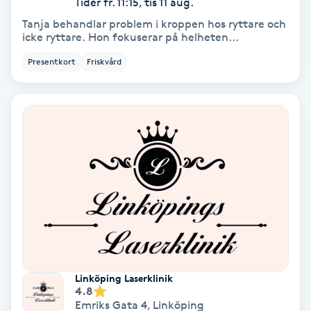
Tider fr. 11:15, tis 11 aug.
Tanja behandlar problem i kroppen hos ryttare och
Skoinlägg
icke ryttare. Hon fokuserar på helheten...
Presentkort
Friskvård
Skägg
Skäggfärgning
Skäggklippning
Skäggtrimmning
Skönhet
Slingor
Linköping Laserklinik
4.8
Sockring
Emriks Gata 4
,
Linköping