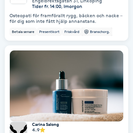
Engelbrektsgatan 31
,
Linköping
Color correction
Tider fr. 14:00, Imorgon
Osteopati för framförallt rygg, bäcken och nacke –
Cryoterapi
för dig som inte fått hjälp annanstans.
D
Betala senare
Presentkort
Friskvård
Branschorg.
Damklippning
Dermapen
Diamantslipning
E
Enzympeeling
Extensions
Carina Salong
4.9