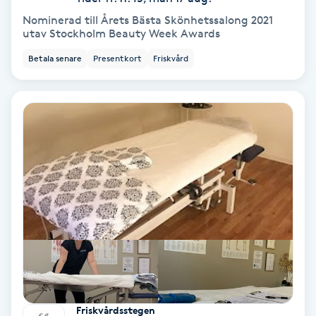
Olaplex
Nominerad till Årets Bästa Skönhetssalong 2021
utav Stockholm Beauty Week Awards
Olaplexbehandling
Betala senare
Presentkort
Friskvård
Ombre
Ombre brows
Ombre naglar
Optiker
Ortobionomi
Ortopedi
Friskvårdsstegen