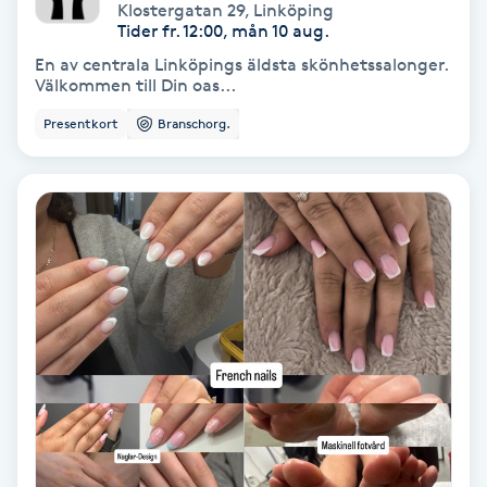
Extensions borttagning
Klostergatan 29
,
Linköping
Tider fr. 12:00, mån 10 aug.
En av centrala Linköpings äldsta skönhetssalonger.
Eyeliner-tatuering
Välkommen till Din oas...
F
Presentkort
Branschorg.
Face framing
Faceliftmassage
Fet hårbotten
Fettreducering
Fibromassage
Fillers