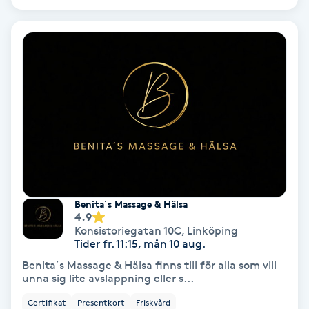
Keratinbehandling
Kinesiologi
Kinesisk medicin
Kiropraktik
Klangmassage
Benita´s Massage & Hälsa
4.9
Klippning
Konsistoriegatan 10C
,
Linköping
Tider fr. 11:15, mån 10 aug.
Klippning & Slingor
Benita´s Massage & Hälsa finns till för alla som vill
unna sig lite avslappning eller s...
Klippning ungdom
Certifikat
Presentkort
Friskvård