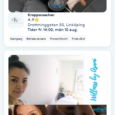
Svettbehandling
Kroppscoachen
T
4.9
Drottninggatan 50
,
Linköping
Tider fr. 14:00, mån 10 aug.
Tuina-massage
Kampanj
Betala senare
Presentkort
Friskvård
Taktil massage
Tandblekning
Tandläkare
Tatuering
Tatueringsborttagning