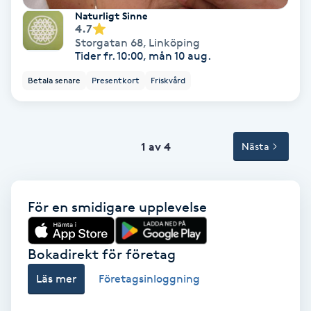
Naturligt Sinne
Volymfransar
4.7
Storgatan 68
,
Linköping
Tider fr. 10:00, mån 10 aug.
Vårtor
Y
Betala senare
Presentkort
Friskvård
Yin Yoga
1 av 4
Nästa
Yoga
Yoga Nidra
För en smidigare upplevelse
Yogamassage
Bokadirekt för företag
Z
Läs mer
Företagsinloggning
Zonterapi