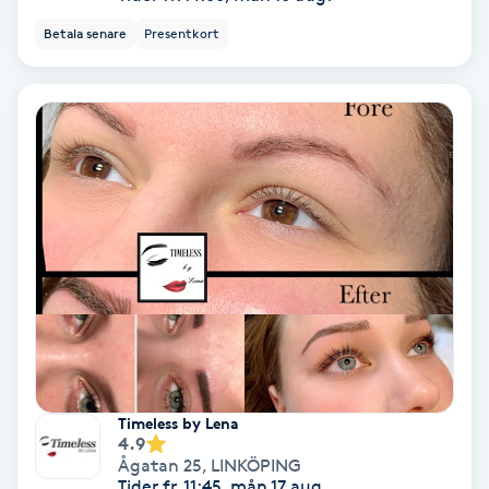
Betala senare
Presentkort
Nagelvård
Naglar borttagning
Naglar reparation
Naprapati
Navelpiercing
NBE-massage
Ny frisyr
Timeless by Lena
4.9
O
Ågatan 25
,
LINKÖPING
Tider fr. 11:45, mån 17 aug.