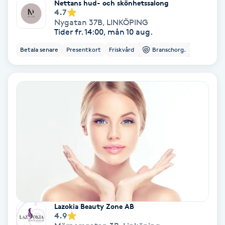
Nettans hud- och skönhetssalong
4.7
Medium
Nygatan 37B
,
LINKÖPING
Tider fr. 14:00, mån 10 aug.
Megavolymfransar
Betala senare
Presentkort
Friskvård
Branschorg.
Melasma
Mesoterapi
MicroPen
Microshading
Mixfransar
N
Lazokia Beauty Zone AB
4.9
Nagelförlängning