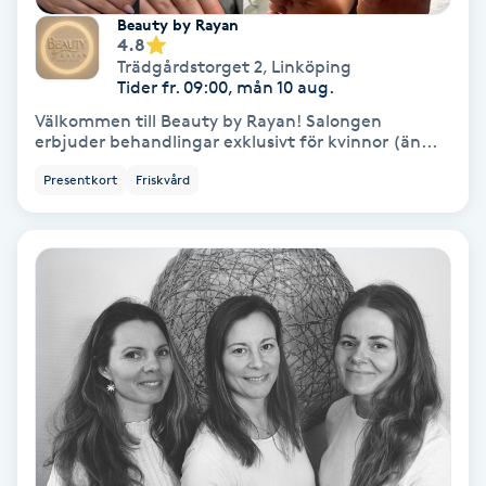
Beauty by Rayan
Fotmassage
4.8
Trädgårdstorget 2
,
Linköping
Tider fr. 09:00, mån 10 aug.
Fotsvamp
Välkommen till Beauty by Rayan! Salongen
erbjuder behandlingar exklusivt för kvinnor (än...
Fotvård
Presentkort
Friskvård
Fransar
Fransborttagning
Fransfärgning
Fransförlängning
Fransförlängning Megavolym