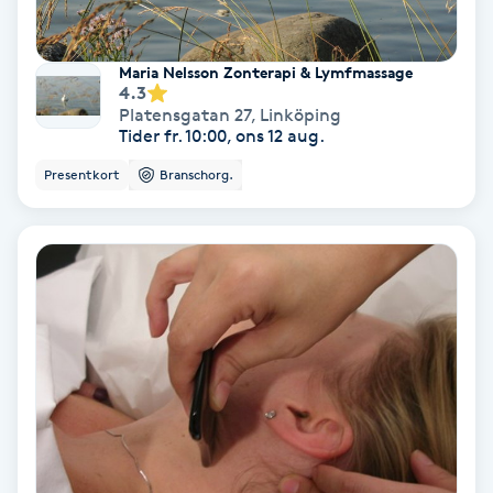
Tvätt & Fön
V
Maria Nelsson Zonterapi & Lymfmassage
Vaccination
4.3
Platensgatan 27
,
Linköping
Tider fr. 10:00, ons 12 aug.
Vampyrbehandling
Presentkort
Branschorg.
Vaxning
Vaxning brasiliansk
Veterinär
Vibrationsmassage
Vinyasa Yoga