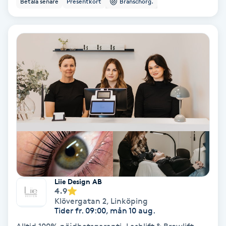
Betala senare
Presentkort
Branschorg.
Ansiktsbehandling djuprengörande
B
Babylights
Balayage
Bambumassage
Barber
Barnklippning
Liie Design AB
4.9
BIAB
Klövergatan 2
,
Linköping
Tider fr. 09:00, mån 10 aug.
Blowout