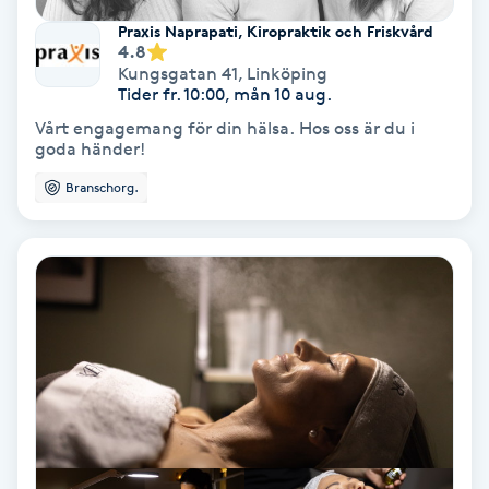
Fransförlängning Volym
Praxis Naprapati, Kiropraktik och Friskvård
4.8
Kungsgatan 41
,
Linköping
Fransk manikyr
Tider fr. 10:00, mån 10 aug.
Vårt engagemang för din hälsa. Hos oss är du i
goda händer!
Fransrengöring
Branschorg.
Frekvensterapi
Friskvård
Friskvårdsmassage
Frisör
Funktionsanalys