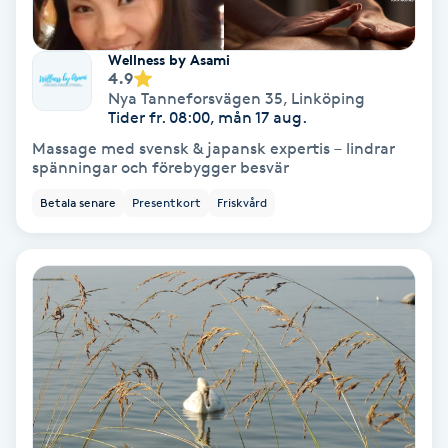
Terapi
Thaimassage
Wellness by Asami
4.9
Nya Tanneforsvägen 35
,
Linköping
Toning
Tider fr. 08:00, mån 17 aug.
Massage med svensk & japansk expertis – lindrar
spänningar och förebygger besvär
Torr hårbotten
Betala senare
Presentkort
Friskvård
Torrborstning
Triggerpunktsmassage
Trådning
Träning