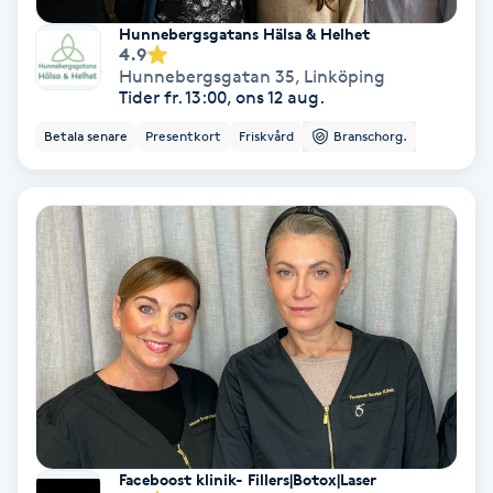
Hunnebergsgatans Hälsa & Helhet
PRP (Platelet Rich Plasma)
4.9
Hunnebergsgatan 35
,
Linköping
Tider fr. 13:00, ons 12 aug.
PRX-T33
Betala senare
Presentkort
Friskvård
Branschorg.
Psoriasis
PT
R
Radiofrekvens
Rakning
Reflexologi
Faceboost klinik- Fillers|Botox|Laser