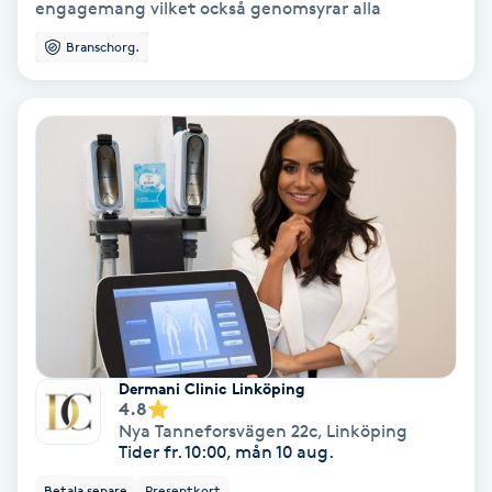
Laserbehandling
engagemang vilket också genomsyrar alla
Branschorg.
Lashlift Keratin
LED-ljusterapi
Liktornar
LPG
LPG-behandling
LPG-massage
Dermani Clinic Linköping
4.8
Nya Tanneforsvägen 22c
,
Linköping
Luggklippning
Tider fr. 10:00, mån 10 aug.
Betala senare
Presentkort