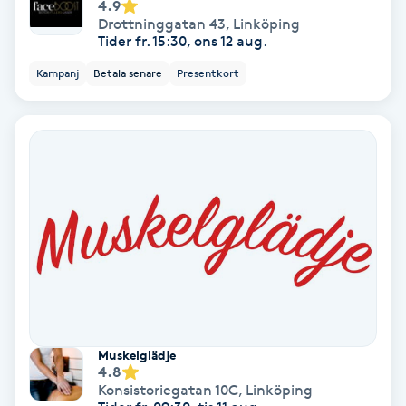
4.9
Regndroppsmassage
Drottninggatan 43
,
Linköping
Tider fr. 15:30, ons 12 aug.
Reiki
Kampanj
Betala senare
Presentkort
Reikihealing
Reiki massage
Restorative Yoga
Rosacea
Rosenmetoden
Muskelglädje
Ryggmassage
4.8
Konsistoriegatan 10C
,
Linköping
S