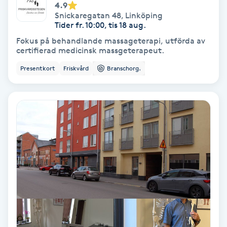
4.9
Osteopati
Snickaregatan 48
,
Linköping
Tider fr. 10:00, tis 18 aug.
P
Fokus på behandlande massageterapi, utförda av
certifierad medicinsk massgeterapeut.
Paraffinbehandling
Presentkort
Friskvård
Branschorg.
Pedikyr
Pensionärklippning
Permanent
Permanent hårborttagning
Permanent ögonbrynsmakeup
Personal shopper