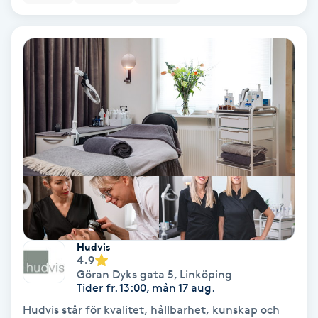
Koppningsmassage
Kosmetisk tatuering
Kostrådgivning
Kroppsinpackning
Kroppspeeling
Käkledsbehandling
Hudvis
4.9
Kärlbehandling
Göran Dyks gata 5
,
Linköping
L
Tider fr. 13:00, mån 17 aug.
Hudvis står för kvalitet, hållbarhet, kunskap och