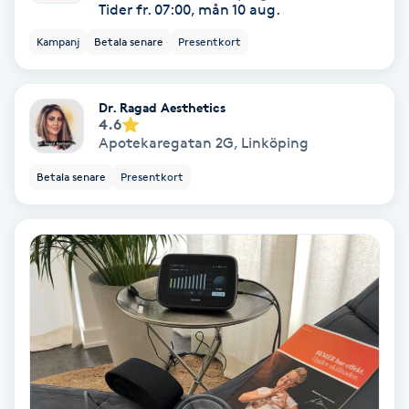
Tider fr. 07:00, mån 10 aug.
Spa
Kampanj
Betala senare
Presentkort
Spa manikyr & pedikyr
Dr. Ragad Aesthetics
4.6
Spa-manikyr
Apotekaregatan 2G
,
Linköping
Betala senare
Presentkort
Spa-pedikyr
Spraytan
Stylist
Sugaring
Svensk massage