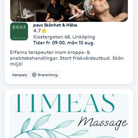
Färgning
paus Skönhet & Hälsa
Föning
4.7
G
Klostergatan 68
,
Linköping
Tider fr. 09:00, mån 10 aug.
Gel naglar
Erfarna terapeuter inom kropps- &
ansiktsbehandlingar. Stort friskvårdsutbud. Skön
miljö!
Gelenaglar
Kampanj
Branschorg.
Gellack
Gellack med förstärkning
Gravidmassage
Gravidyoga