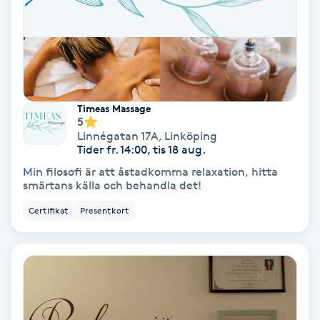
Gruppträning
Gua Sha-massage
H
Timeas Massage
5
Hatha Yoga
Linnégatan 17A
,
Linköping
Tider fr. 14:00, tis 18 aug.
Min filosofi är att åstadkomma relaxation, hitta
Headspa
smärtans källa och behandla det!
Certifikat
Presentkort
Healing
Herrklippning
HIFU