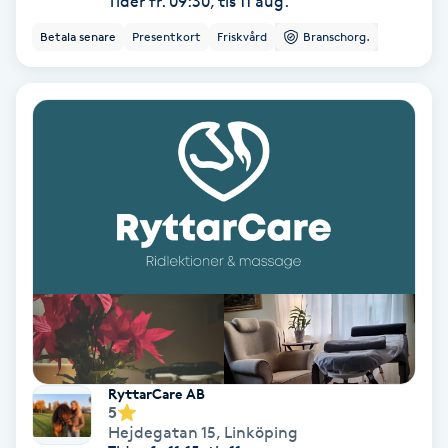
Tider fr. 09:30, tis 11 aug.
Samtalsterapi
Betala senare
Presentkort
Friskvård
Branschorg.
Senioryoga
Shiatsu
Singelfransar
Sjukgymnastik
Skalpmassage
Skinbooster
RyttarCare AB
5
Sklerosering
Hejdegatan 15
,
Linköping