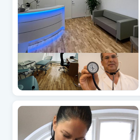
Cryoterapi
D
Damklippning
Dermapen
Diamantslipning
E
Enzympeeling
Extensions
Extensions borttagning