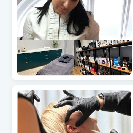
Eyeliner-tatuering
F
Face framing
Faceliftmassage
Fet hårbotten
Fettreducering
Fibromassage
Fillers
Fotmassage