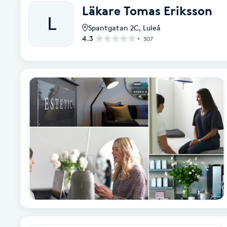
Läkare Tomas Eriksson
Alternativmedicin
L
Spantgatan 2C
,
Luleå
Andningsmassage
4.3
307
Ansiktslyft utan kirurgi
Aromamassage
Ashtanga Yoga
Ayurveda
Ayurvedisk Massage
Ansiktsbehandling djuprengörande
B