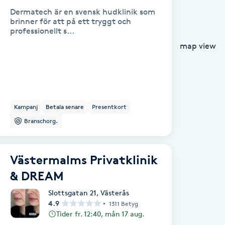
Dermatech är en svensk hudklinik som
brinner för att på ett tryggt och
professionellt s...
map view
Kampanj
Betala senare
Presentkort
Branschorg.
Västermalms Privatklinik
& DREAM
Slottsgatan 21
,
Västerås
4.9
1311 Betyg
Tider fr. 12:40, mån 17 aug.