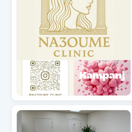
Brynformning
Brynfärgning
Brynplockning
Bröllopsuppsättning
C
Celluliter
Coachning
Color correction