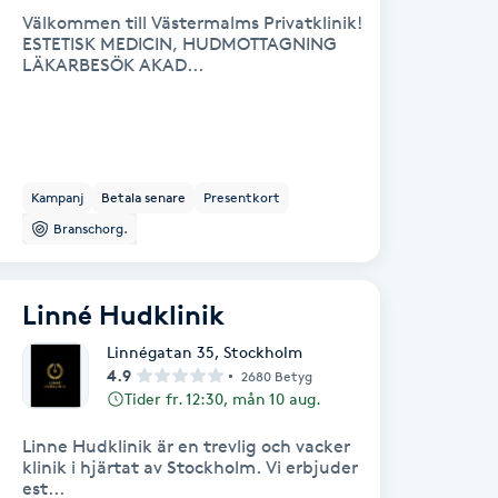
Välkommen till Västermalms Privatklinik!
ESTETISK MEDICIN, HUDMOTTAGNING
LÄKARBESÖK AKAD...
Kampanj
Betala senare
Presentkort
Branschorg.
Linné Hudklinik
Linnégatan 35
,
Stockholm
4.9
2680 Betyg
Tider fr. 12:30, mån 10 aug.
Linne Hudklinik är en trevlig och vacker
klinik i hjärtat av Stockholm. Vi erbjuder
est...