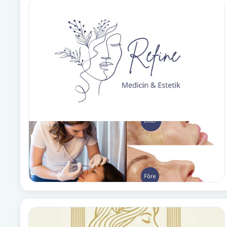
Babylights
Balayage
Bambumassage
Barber
Barnklippning
BIAB
Blowout
Bottenfärg