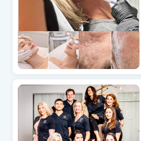
Fotsvamp
Fotvård
Fransar
Fransborttagning
Fransfärgning
Fransförlängning
Fransförlängning Megavolym
Fransförlängning Volym