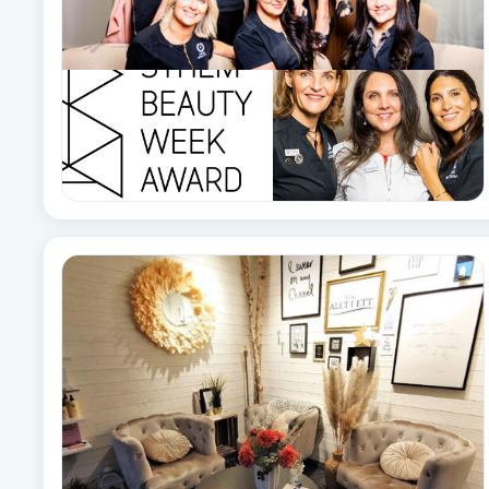
Fransk manikyr
Fransrengöring
Frekvensterapi
Friskvård
Friskvårdsmassage
Frisör
Funktionsanalys
Färgning