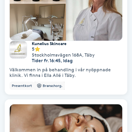
Gruppträning
Gua Sha-massage
H
Kunelius Skincare
5
Stockholmsvägen 168A
,
Täby
Hatha Yoga
Tider fr. 16:45, Idag
Välkommen in på behandling i vår nyöppnade
Headspa
klinik. Vi finns i Ella Allé i Täby.
Presentkort
Branschorg.
Healing
Herrklippning
HIFU