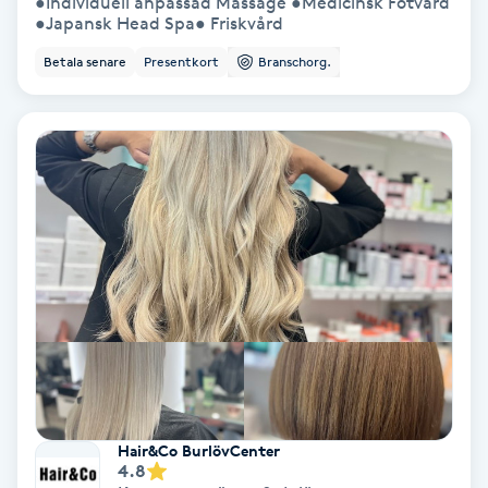
●Individuell anpassad Massage ●Medicinsk Fotvård
Color correction
●Japansk Head Spa● Friskvård
Betala senare
Presentkort
Branschorg.
Cryoterapi
D
Damklippning
Dermapen
Diamantslipning
E
Enzympeeling
Extensions
Hair&Co BurlövCenter
4.8