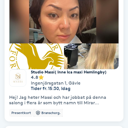
Hypnos
Hårborttagning
Hårbottenbehandling
Hårförlängning
Hårvård
Studio Massi( Inne Ica maxi Hemlingby)
4.8
Ingenjörsgatan 1
,
Gävle
Hälsa
Tider fr. 15:30, Idag
Hej! Jag heter Massi och har jobbat på denna
Hälsprickor
salong i flera år som bytt namn till Mirar...
I
Presentkort
Branschorg.
Idrottsmassage