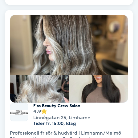
Samtalsterapi
Senioryoga
Shiatsu
Singelfransar
Sjukgymnastik
Skalpmassage
Fias Beauty Crew Salon
4.9
Skinbooster
Linnégatan 25
,
Limhamn
Tider fr. 15:00, Idag
Sklerosering
Professionell frisör & hudvård i Limhamn/Malmö