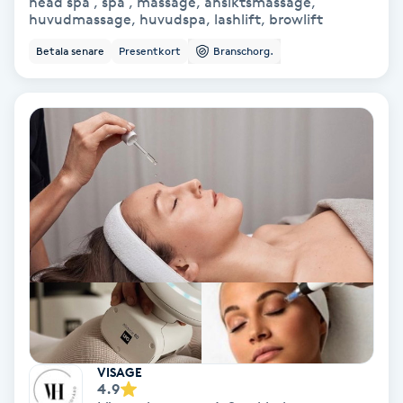
head spa , spa , massage, ansiktsmassage,
Laserbehandling
huvudmassage, huvudspa, lashlift, browlift
Betala senare
Presentkort
Branschorg.
Lashlift Keratin
LED-ljusterapi
Liktornar
LPG
LPG-behandling
LPG-massage
Luggklippning
VISAGE
4.9