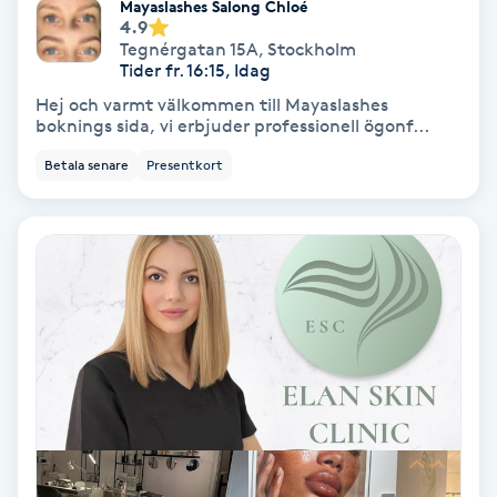
Terapi
Mayaslashes Salong Chloé
4.9
Tegnérgatan 15A
,
Stockholm
Thaimassage
Tider fr. 16:15, Idag
Hej och varmt välkommen till Mayaslashes
boknings sida, vi erbjuder professionell ögonf...
Toning
Betala senare
Presentkort
Torr hårbotten
Torrborstning
Triggerpunktsmassage
Trådning
Träning