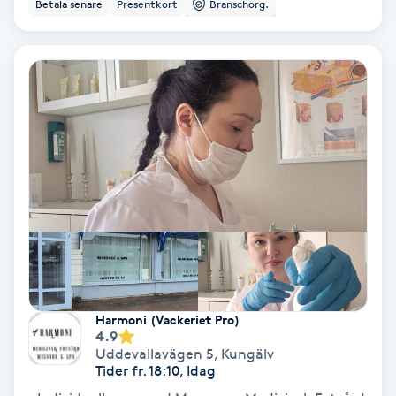
Betala senare
Presentkort
Branschorg.
Bottenfärg
Brynformning
Brynfärgning
Brynplockning
Bröllopsuppsättning
C
Celluliter
Harmoni (Vackeriet Pro)
4.9
Uddevallavägen 5
,
Kungälv
Coachning
Tider fr. 18:10, Idag