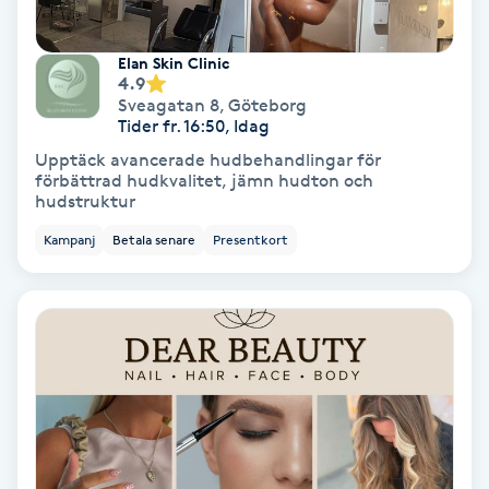
Tvätt & Fön
V
Elan Skin Clinic
4.9
Vaccination
Sveagatan 8
,
Göteborg
Tider fr. 16:50, Idag
Vampyrbehandling
Upptäck avancerade hudbehandlingar för
förbättrad hudkvalitet, jämn hudton och
hudstruktur
Vaxning
Kampanj
Betala senare
Presentkort
Vaxning brasiliansk
Veterinär
Vibrationsmassage
Vinyasa Yoga