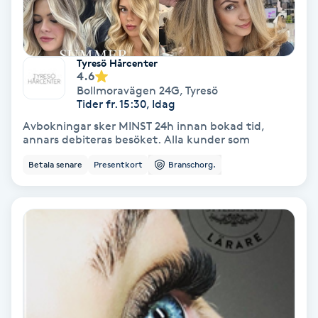
Fransförlängning Volym
Fransk manikyr
Tyresö Hårcenter
4.6
Bollmoravägen 24G
,
Tyresö
Fransrengöring
Tider fr. 15:30, Idag
Avbokningar sker MINST 24h innan bokad tid,
Frekvensterapi
annars debiteras besöket. Alla kunder som
Betala senare
Presentkort
Branschorg.
Friskvård
Friskvårdsmassage
Frisör
Funktionsanalys