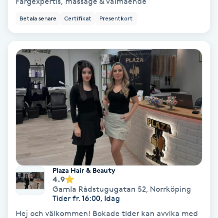
Färgexpertis, massage & välmående
Skoinlägg
Betala senare
Certifikat
Presentkort
Skägg
Skäggfärgning
Skäggklippning
Skäggtrimmning
Skönhet
Plaza Hair & Beauty
4.9
Slingor
Gamla Rådstugugatan 52
,
Norrköping
Tider fr. 16:00, Idag
Sockring
Hej och välkommen! Bokade tider kan avvika med