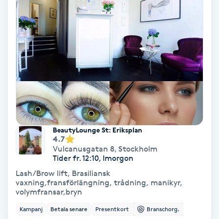
PRP (Platelet Rich Plasma)
PRX-T33
Psoriasis
PT
R
BeautyLounge St: Eriksplan
4.7
Radiofrekvens
Vulcanusgatan 8
,
Stockholm
Tider fr. 12:10, Imorgon
Rakning
Lash/Brow lift, Brasiliansk
vaxning,fransförlängning, trådning, manikyr,
volymfransar,bryn
Reflexologi
Kampanj
Betala senare
Presentkort
Branschorg.