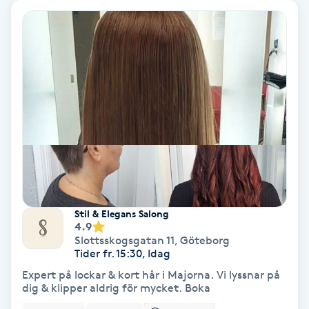
Ansiktsbehandling djuprengörande
B
Babylights
Balayage
Bambumassage
Barber
Stil & Elegans Salong
Barnklippning
4.9
Slottsskogsgatan 11
,
Göteborg
Tider fr. 15:30, Idag
BIAB
Expert på lockar & kort hår i Majorna. Vi lyssnar på
dig & klipper aldrig för mycket. Boka
Blowout