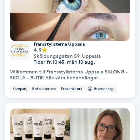
Färgning
Föning
G
Fransstylisterna Uppsala
4.9
Gel naglar
Sköldungagatan 59
,
Uppsala
Tider fr. 10:45, mån 10 aug.
Gelenaglar
Välkommen till Fransstylisterna Uppsala SALONG -
SKOLA - BUTIK Alla våra behandlingar ...
Gellack
Kampanj
Betala senare
Presentkort
Branschorg.
Gellack med förstärkning
Gravidmassage
Gravidyoga