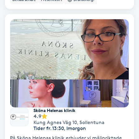
Keratinbehandling
Kinesiologi
Kinesisk medicin
Kiropraktik
Klangmassage
Klippning
Sköna Helenas klinik
Klippning & Slingor
4.9
Kung Agnes Väg 10
,
Sollentuna
Tider fr. 13:30, Imorgon
Klippning ungdom
På Sköna Helenas klinik erbjuder vi målinriktade