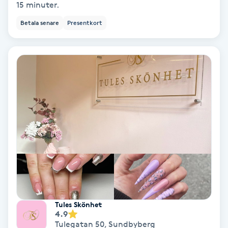
15 minuter.
Spa
Betala senare
Presentkort
Spa manikyr & pedikyr
Spa-manikyr
Spa-pedikyr
Spraytan
Stylist
Sugaring
Tules Skönhet
4.9
Svensk massage
Tulegatan 50
,
Sundbyberg