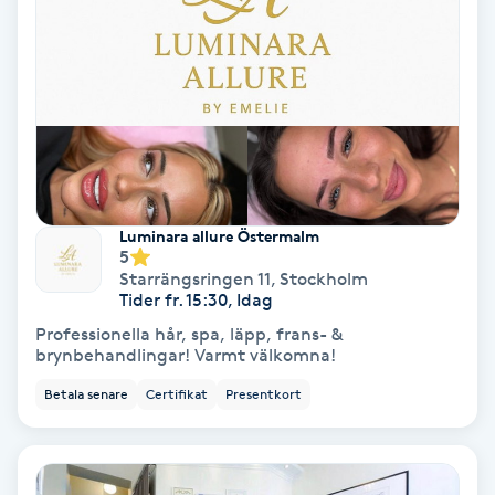
Personlig tränare
Picolaser
Piercing
Pigmentbehandling
Luminara allure Östermalm
5
Starrängsringen 11
,
Stockholm
Pigmentfläckar
Tider fr. 15:30, Idag
Professionella hår, spa, läpp, frans- &
brynbehandlingar! Varmt välkomna!
Plastikkirurgi
Betala senare
Certifikat
Presentkort
Powder brows
Power Yoga