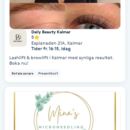
Olaplex
Olaplexbehandling
Daily Beauty Kalmar
5
Ombre
Esplanaden 21A
,
Kalmar
Tider fr. 16:15, Idag
Ombre brows
Lashlift & browlift i Kalmar med synliga resultat.
Boka nu!
Ombre naglar
Betala senare
Presentkort
Optiker
Ortobionomi
Ortopedi