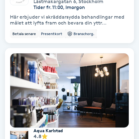
Lymfmassage
Lästmakargatan 6
,
Stockholm
Tider fr. 11:00, Imorgon
Här erbjuder vi skräddarsydda behandlingar med
Läpptatuering
målet att lyfta fram och bevara din yttr...
M
Betala senare
Presentkort
Branschorg.
Makeup
Manikyr & Pedikyr
Massage
Medial vägledning
Medicinsk massage
Meditation
Aqua Karlstad
4.8