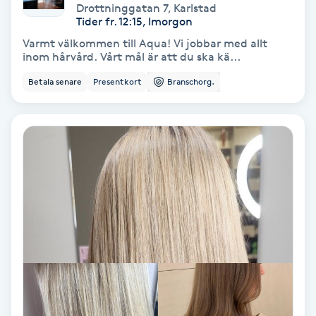
Drottninggatan 7
,
Karlstad
Medium
Tider fr. 12:15, Imorgon
Varmt välkommen till Aqua! Vi jobbar med allt
inom hårvård. Vårt mål är att du ska kä...
Megavolymfransar
Betala senare
Presentkort
Branschorg.
Melasma
Mesoterapi
MicroPen
Microshading
Mixfransar
N
Nagelförlängning