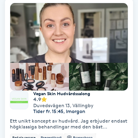
IPL
IPL hårborttagning
IR-massage
J
Japansk massage
K
Vegan Skin Hudvårdssalong
K18
4.9
Duvedsvägen 13
,
Vällingby
Tider fr. 15:45, Imorgon
Katun fransar
Ett unikt koncept av hudvård. Jag erbjuder endast
högklassiga behandlingar med den bäst...
Kemisk peeling
Betala senare
Presentkort
Branschorg.