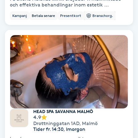
och effektiva behandlingar inom estetik ...
Koppningsmassage
Kampanj
Betala senare
Presentkort
Branschorg.
Kosmetisk tatuering
Kostrådgivning
Kroppsinpackning
Kroppspeeling
Käkledsbehandling
HEAD SPA SAVANNA MALMÖ
Kärlbehandling
4.9
Drottninggatan 1AD
,
Malmö
L
Tider fr. 14:30, Imorgon