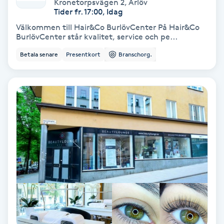
Extensions borttagning
Kronetorpsvägen 2
,
Arlöv
Tider fr. 17:00, Idag
Välkommen till Hair&Co BurlövCenter På Hair&Co
Eyeliner-tatuering
BurlövCenter står kvalitet, service och pe...
F
Betala senare
Presentkort
Branschorg.
Face framing
Faceliftmassage
Fet hårbotten
Fettreducering
Fibromassage
Fillers