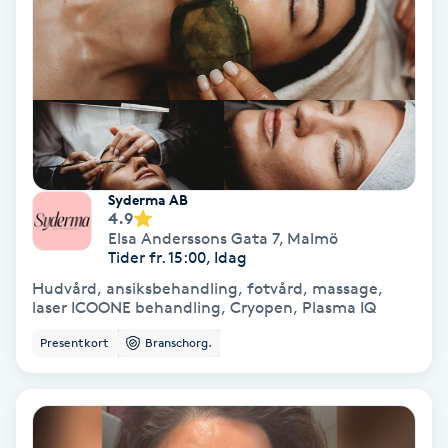
Hollywood Peel
Hot Stone Massage
Hot yoga
Hudföryngring
Syderma AB
4.9
Elsa Anderssons Gata 7
,
Malmö
Huduppstramning
Tider fr. 15:00, Idag
Hudvård, ansiksbehandling, fotvård, massage,
Hudvård
laser ICOONE behandling, Cryopen, Plasma IQ
Presentkort
Branschorg.
Hyaluronsyra
Hyperhidros