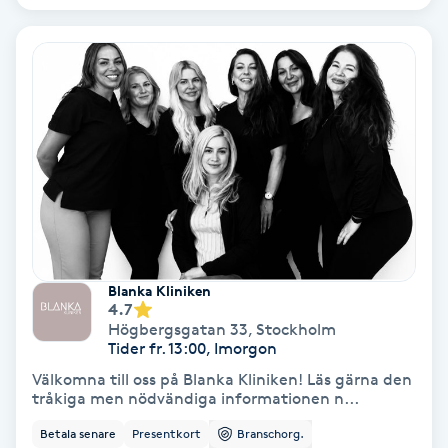
Regndroppsmassage
Reiki
Reikihealing
Reiki massage
Restorative Yoga
Rosacea
Blanka Kliniken
4.7
Högbergsgatan 33
,
Stockholm
Rosenmetoden
Tider fr. 13:00, Imorgon
Välkomna till oss på Blanka Kliniken! Läs gärna den
tråkiga men nödvändiga informationen n...
Ryggmassage
S
Betala senare
Presentkort
Branschorg.