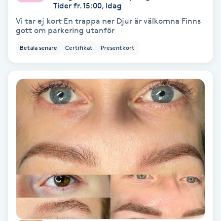
Tider fr. 15:00, Idag
Svettbehandling
Vi tar ej kort En trappa ner Djur är välkomna Finns
gott om parkering utanför
T
Betala senare
Certifikat
Presentkort
Tuina-massage
Taktil massage
Tandblekning
Tandläkare
Tatuering
Tatueringsborttagning