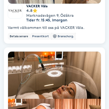
VACKER Väla
4.8
Nagelförlängning akryl
Marknadsvägen 9
,
Ödåkra
Tider fr. 15:45, Imorgon
Nagelförlängning gelé
Varmt välkommen till oss på VACKER Väla.
Betala senare
Presentkort
Branschorg.
Nagelförlängning glasfiber
Nagelförlängning silke
Nagelförstärkning
Nagelklippning
Nagelsvamp
Nageltrång