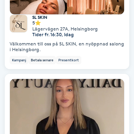
Nagelvård
SL SKIN
5
Lägervägen 27A
,
Helsingborg
Naglar borttagning
Tider fr. 16:30, Idag
Välkommen till oss på SL SKIN, en nyöppnad salong
Naglar reparation
i Helsingborg.
Kampanj
Betala senare
Presentkort
Naprapati
Navelpiercing
NBE-massage
Ny frisyr
O