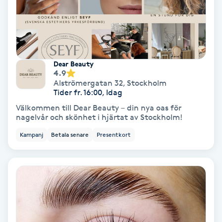
Volymfransar
Vårtor
Y
Dear Beauty
4.9
Yin Yoga
Alströmergatan 32
,
Stockholm
Tider fr. 16:00, Idag
Välkommen till Dear Beauty – din nya oas för
Yoga
nagelvår och skönhet i hjärtat av Stockholm!
Kampanj
Betala senare
Presentkort
Yoga Nidra
Yogamassage
Z
Zonterapi