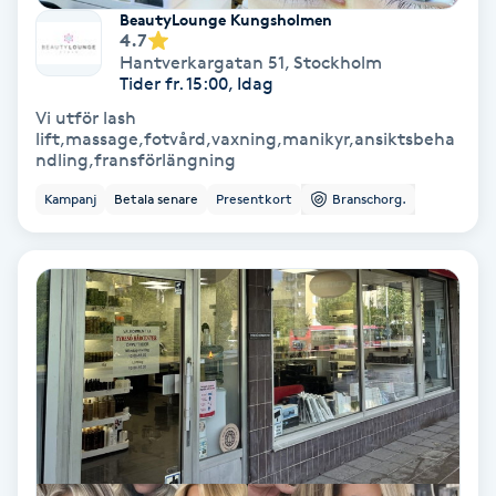
BeautyLounge Kungsholmen
Fotmassage
4.7
Hantverkargatan 51
,
Stockholm
Tider fr. 15:00, Idag
Fotsvamp
Vi utför lash
lift,massage,fotvård,vaxning,manikyr,ansiktsbeha
Fotvård
ndling,fransförlängning
Kampanj
Betala senare
Presentkort
Branschorg.
Fransar
Fransborttagning
Fransfärgning
Fransförlängning
Fransförlängning Megavolym