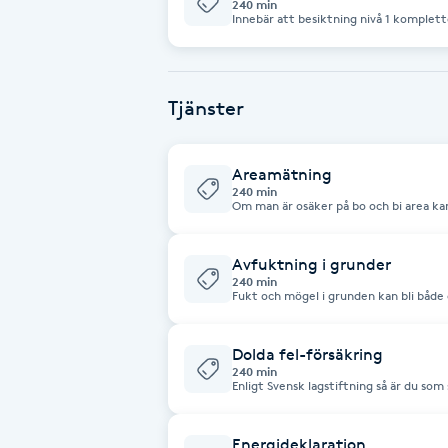
240 min
Innebär att besiktning nivå 1 komplett
riskkonstruktioner (reglade golv/flyta
Babylights
krypgrunder och torpargrunder) Andra konstruktioner som kan förekomma kan
eventuellt kontrolleras efter överen
muntlig genomgång av resultatet från
Balayage
Tjänster
Bambumassage
Areamätning
240 min
Om man är osäker på bo och bi area ka
Barber
Standard SS 021054:2020
Avfuktning i grunder
Barnklippning
240 min
Fukt och mögel i grunden kan bli både dyrt och s
undgå fuktproblem, är att installera 
BIAB
effektiv teknik som dock kräver kunskaper och erfarenh
en fackman. Installationen måste des
din unika krypgrund. Avfuktare för k
Dolda fel-försäkring
känner av luftfuktigheten och styr när
240 min
Blowout
när den relativa luftfuktigheten är för
Enligt Svensk lagstiftning så är du som
minimum.
dolda fel. Detta ansvar gäller i 10 år e
att skydda sig mot oönskade utgifter 
underlag för denna dolda fel-försäkrin
Bottenfärg
besiktning av fastigheten. Besiktningen 
Energideklaration