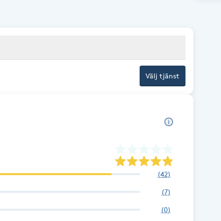
Välj tjänst
(
42
)
(
7
)
(
0
)