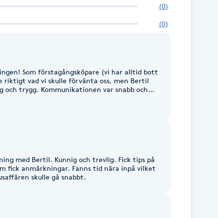
(
0
)
(
0
)
har alltid bott
te riktigt vad vi skulle förvänta oss, men Bertil
ationen var snabb och
kom i tid och gick igenom varje moment på ett
ed och trevlig, vilket gjorde att både vi och
a. Han tog sig också tid att svara på alla våra
gitalt
gar senare fick vi även den pappersversionen
riset väldigt
mt rekommendera Bertil!
ing med Bertil. Kunnig och trevlig. Fick tips på
ngar. Fanns tid nära inpå vilket
husaffären skulle gå snabbt.