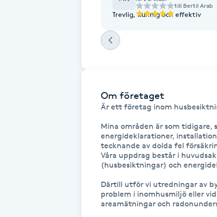
till
Bertil Arab
Fotsvamp
Trevlig, kunnig och effektiv
Fotvård
Fransar
Om företaget
Fransborttagning
Är ett företag inom husbesiktnin
Fransfärgning
Mina områden är som tidigare, 
energideklarationer, installati
tecknande av dolda fel försäkrin
Fransförlängning
Våra uppdrag består i huvudsak 
(husbesiktningar) och energidek
Fransförlängning Megavolym
Därtill utför vi utredningar av
problem i inomhusmiljö eller vid
Fransförlängning Volym
areamätningar och radonunders