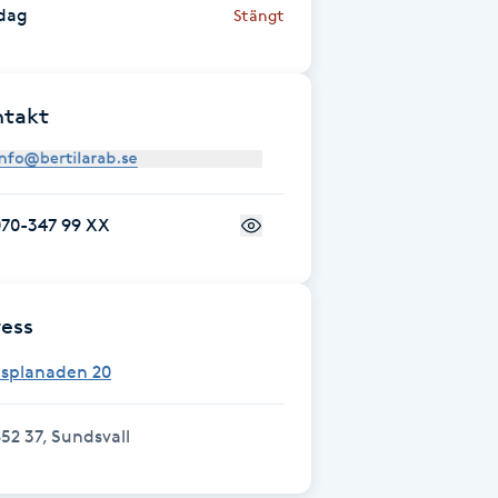
dag
Stängt
ntakt
070-347 99 XX
ess
Esplanaden 20
52 37, Sundsvall