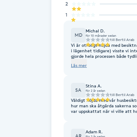
Eyeliner-tatuering
2
F
1
Face framing
Michal D.
MD
för 10 månader sedan
till
Bertil Arab
Faceliftmassage
Vi är otroligt nöjda med besiktningen! Som förstagångsköpare (vi 
i lägenhet tidigare) visste vi in
gjorde hela processen både tydlig och trygg. Kommunik
Fet hårbotten
smidig redan från början, han 
Läs mer
klart och lättbegripligt sätt. Han var mycket noggrann och professionell, men
samtidigt lätt att ha att göra m
Fettreducering
säljarna snabbt kände oss bekväm
frågor och ingav stort förtroende. Besiktningsrapporten skickades di
Stina A.
redan samma kväll, och några da
SA
för 2 år sedan
Fibromassage
med posten tillsammans med fakturan. Dessutom var p
till
Bertil Arab
konkurrenskraftigt. Vi kan var
Väldigt nöjda med vår husbesiktn
hur man ska åtgärda sakerna som fick anmärkni
Fillers
var uppskattat när vi ville att 
Fotmassage
Adam R.
AR
för 2 år sedan