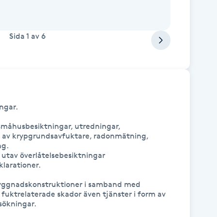
Sida
1
av
6
gar.

småhusbesiktningar, utredningar, 
on av krypgrundsavfuktare, radonmätning, 
g.

utav överlåtelsebesiktningar 
larationer.

 byggnadskonstruktioner i samband med 
 fuktrelaterade skador även tjänster i form av 
ökningar.
