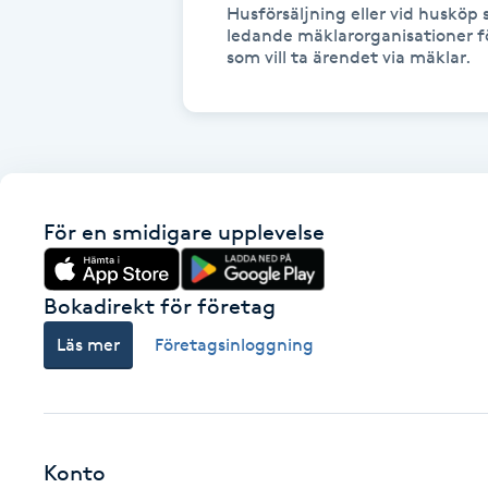
Husförsäljning eller vid husköp 
Fransk manikyr
ledande mäklarorganisationer fö
som vill ta ärendet via mäklar.
Fransrengöring
Frekvensterapi
Friskvård
För en smidigare upplevelse
Friskvårdsmassage
Bokadirekt för företag
Frisör
Läs mer
Företagsinloggning
Funktionsanalys
Färgning
Konto