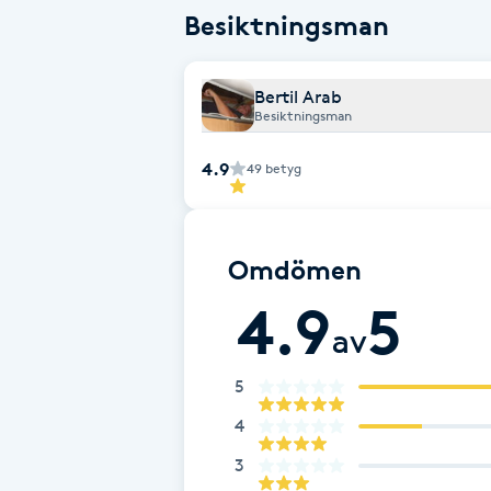
Cryoterapi
Besiktningsman
D
Bertil Arab
Damklippning
Besiktningsman
Dermapen
4.9
49
betyg
Diamantslipning
E
Omdömen
4.9
5
Enzympeeling
av
Extensions
5
4
Extensions borttagning
3