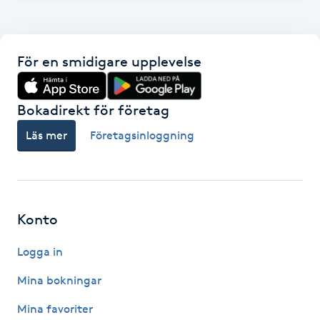
Gua Sha-massage
H
För en smidigare upplevelse
Hatha Yoga
Bokadirekt för företag
Headspa
Läs mer
Företagsinloggning
Healing
Herrklippning
Konto
HIFU
Logga in
Mina bokningar
Hollywood Peel
Mina favoriter