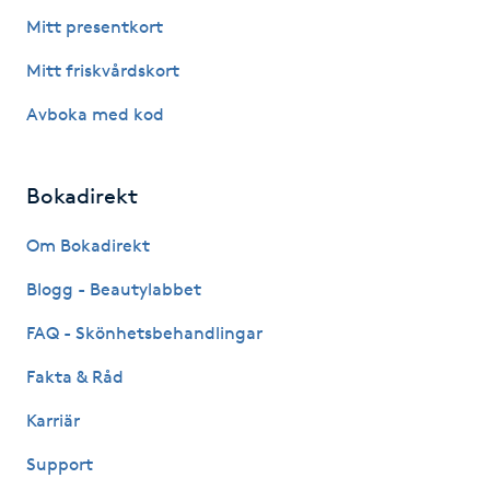
Hot Stone Massage
Mitt presentkort
Mitt friskvårdskort
Hot yoga
Avboka med kod
Hudföryngring
Bokadirekt
Huduppstramning
Om Bokadirekt
Hudvård
Blogg - Beautylabbet
Hyaluronsyra
FAQ - Skönhetsbehandlingar
Fakta & Råd
Hyperhidros
Karriär
Hypnos
Support