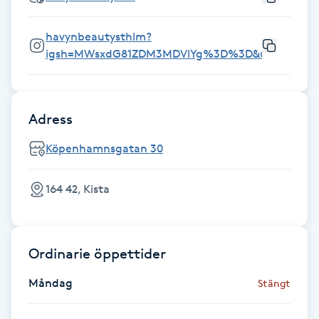
Fransk manikyr
havynbeautysthlm?
igsh=MWsxdG81ZDM3MDVlYg%3D%3D&utm_sourc
Fransrengöring
Frekvensterapi
Adress
Friskvård
Köpenhamnsgatan 30
Friskvårdsmassage
164 42, Kista
Frisör
Ordinarie öppettider
Funktionsanalys
Måndag
Stängt
Färgning