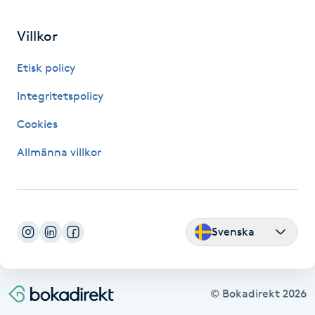
Hårborttagning
Villkor
Hårbottenbehandling
Etisk policy
Hårförlängning
Integritetspolicy
Cookies
Hårvård
Allmänna villkor
Hälsa
Hälsprickor
I
Svenska
Idrottsmassage
© Bokadirekt
2026
IPL