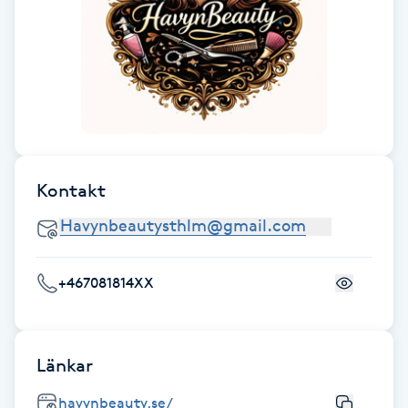
Fotsvamp
Fotvård
Fransar
Fransborttagning
Kontakt
Fransfärgning
Fransförlängning
+467081814XX
Fransförlängning Megavolym
Länkar
Fransförlängning Volym
havynbeauty.se/