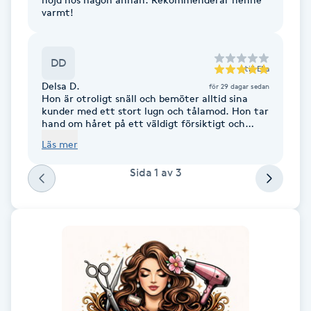
varmt!
F
Face framing
DD
till
Ella
Delsa D.
för 29 dagar sedan
Faceliftmassage
Hon är otroligt snäll och bemöter alltid sina
kunder med ett stort lugn och tålamod. Hon tar
hand om håret på ett väldigt försiktigt och
Fet hårbotten
professionellt sätt. Mitt hår var väldigt svagt,
Läs mer
skört och hade flera olika färger, men tack vare
henne har jag idag ett mycket finare och
Fettreducering
Sida
1
av
3
friskare hår med en jättefin färg. 😍 Hon är
dessutom alltid glad, trevlig och positiv, och
man känner sig verkligen trygg och väl
Fibromassage
omhändertagen hos henne. Jag rekommenderar
henne till 100 %! ❤️✨
Fillers
Fotmassage