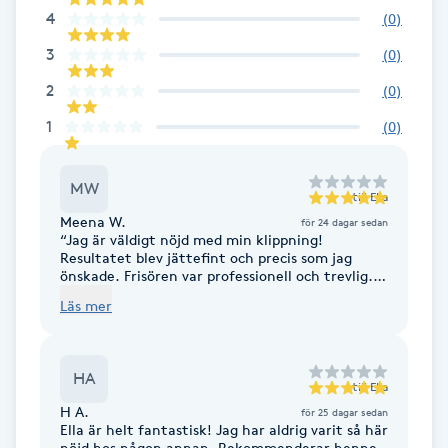
Cryoterapi
4
(
0
)
D
3
(
0
)
Damklippning
2
(
0
)
1
(
0
)
Dermapen
MW
Diamantslipning
till
Ella
Meena W.
för 24 dagar sedan
E
“Jag är väldigt nöjd med min klippning!
Resultatet blev jättefint och precis som jag
Enzympeeling
önskade. Frisören var professionell och trevlig.
Jag kommer gärna tillbaka
Läs mer
Extensions
HA
Extensions borttagning
till
Ella
H A.
för 25 dagar sedan
Ella är helt fantastisk! Jag har aldrig varit så här
Eyeliner-tatuering
nöjd hos någon annan. Rekommenderar henne