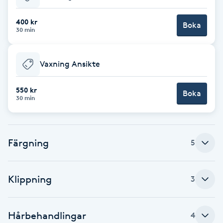
Babylights
400 kr
Boka
30 min
Balayage
Vaxning Ansikte
Bambumassage
550 kr
Boka
30 min
Barber
Barnklippning
Färgning
5
BIAB
Klippning
3
Blowout
Bottenfärg
Hårbehandlingar
4