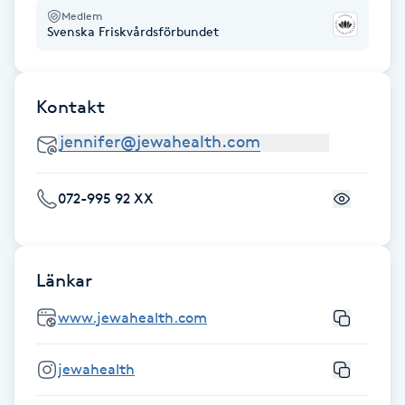
Fransk manikyr
Medlem
Svenska Friskvårdsförbundet
Fransrengöring
Kontakt
Frekvensterapi
Friskvård
072-995 92 XX
Friskvårdsmassage
Frisör
Länkar
www.jewahealth.com
Funktionsanalys
jewahealth
Färgning