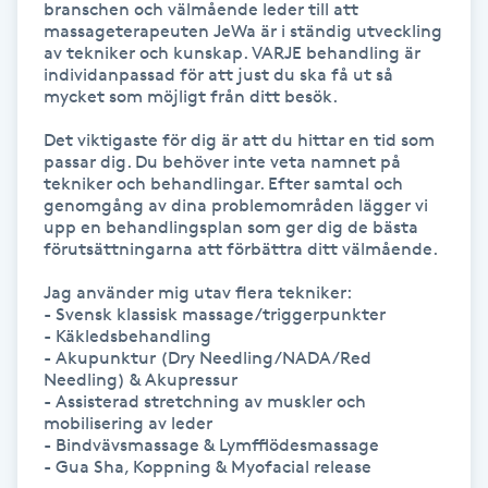
branschen och välmående leder till att 
Hot Stone Massage
massageterapeuten JeWa är i ständig utveckling 
av tekniker och kunskap. VARJE behandling är 
Hot yoga
individanpassad för att just du ska få ut så 
mycket som möjligt från ditt besök. 

Hudföryngring
Det viktigaste för dig är att du hittar en tid som 
passar dig. Du behöver inte veta namnet på 
tekniker och behandlingar. Efter samtal och 
Huduppstramning
genomgång av dina problemområden lägger vi 
upp en behandlingsplan som ger dig de bästa 
förutsättningarna att förbättra ditt välmående.

Hudvård
Jag använder mig utav flera tekniker:

- Svensk klassisk massage/triggerpunkter

Hyaluronsyra
- Käkledsbehandling

- Akupunktur (Dry Needling/NADA/Red 
Hyperhidros
Needling) & Akupressur

- Assisterad stretchning av muskler och 
mobilisering av leder

Hypnos
- Bindvävsmassage & Lymfflödesmassage

- Gua Sha, Koppning & Myofacial release
