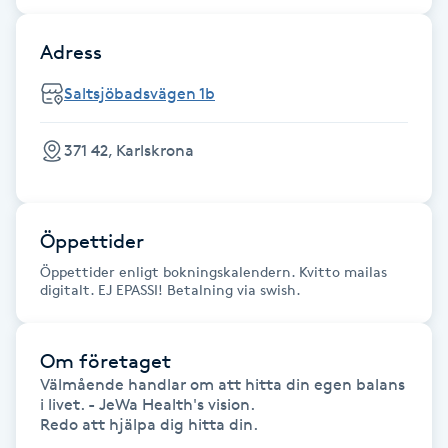
Föning
Adress
G
Saltsjöbadsvägen 1b
Gel naglar
371 42, Karlskrona
Gelenaglar
Gellack
Öppettider
Gellack med förstärkning
Öppettider enligt bokningskalendern. Kvitto mailas
digitalt. EJ EPASSI! Betalning via swish.
Gravidmassage
Om företaget
Gravidyoga
Välmående handlar om att hitta din egen balans 
i livet. - JeWa Health's vision. 

Redo att hjälpa dig hitta din.

Gruppträning