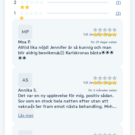
2
(
1
)
F
1
(
2
)
Face framing
MP
till
Jennifer Wagner
Faceliftmassage
Moa P.
för 29 dagar sedan
Alltid lika nöjd! Jennifer är så kunnig och man
blir aldrig besviken🙏🏻 Karlskronas bästa🌟🌟🌟
Fet hårbotten
🌟🌟
Fettreducering
AS
till
Jennifer Wagner
Annika S.
Fibromassage
för 2 månader sedan
Det var en ny upplevelse för mig, positiv sådan.
Sov som en stock hela natten efter utan att
vakna👍 Ser fram emot nästa behandling. Mvh
Fillers
Annika
Läs mer
Fotmassage