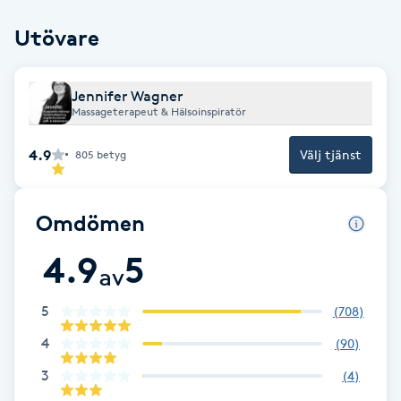
Cryoterapi
D
Utövare
Damklippning
Jennifer Wagner
Massageterapeut & Hälsoinspiratör
Dermapen
4.9
Välj tjänst
805
betyg
Diamantslipning
E
Omdömen
Enzympeeling
4.9
5
av
Extensions
5
(
708
)
4
(
90
)
Extensions borttagning
3
(
4
)
Eyeliner-tatuering