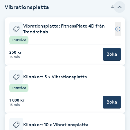
Vibrationsplatta
4
Babylights
Vibrationsplatta: FitnessPlate 4D från
Balayage
Trendrehab
Friskvård
Bambumassage
250 kr
Boka
15 min
Barber
Barnklippning
Klippkort 5 x Vibrationsplatta
Friskvård
BIAB
1 000 kr
Boka
15 min
Blowout
Bottenfärg
Klippkort 10 x Vibrationsplatta