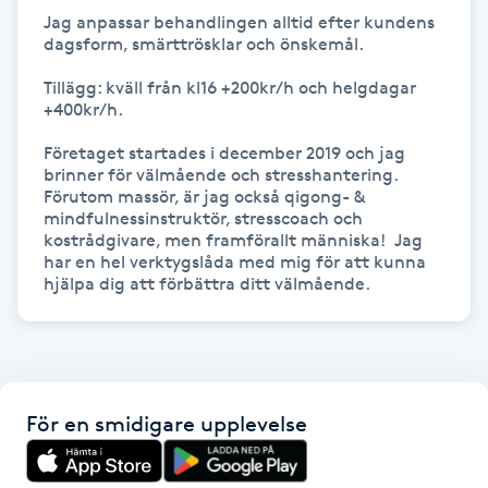
Hårborttagning
Jag anpassar behandlingen alltid efter kundens 
dagsform, smärttrösklar och önskemål.

Hårbottenbehandling
Tillägg: kväll från kl16 +200kr/h och helgdagar 
+400kr/h.

Hårförlängning
Företaget startades i december 2019 och jag 
brinner för välmående och stresshantering. 
Hårvård
Förutom massör, är jag också qigong- & 
mindfulnessinstruktör, stresscoach och 
kostrådgivare, men framförallt människa!  Jag 
Hälsa
har en hel verktygslåda med mig för att kunna 
hjälpa dig att förbättra ditt välmående.
Hälsprickor
I
Idrottsmassage
För en smidigare upplevelse
IPL