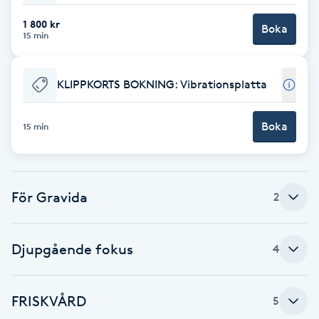
1 800 kr
Brynformning
Boka
15 min
Brynfärgning
KLIPPKORTS BOKNING: Vibrationsplatta
Brynplockning
Boka
15 min
Bröllopsuppsättning
C
För Gravida
2
Celluliter
Coachning
Djupgående fokus
4
Color correction
FRISKVÅRD
5