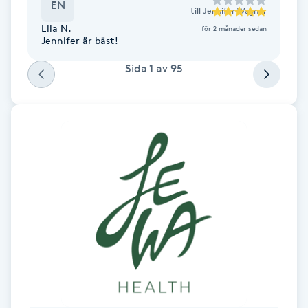
EN
till
Jennifer Wagner
Fotsvamp
Ella N.
för 2 månader sedan
Jennifer är bäst!
Fotvård
Sida
1
av
95
Fransar
Fransborttagning
Fransfärgning
Fransförlängning
Fransförlängning Megavolym
Fransförlängning Volym