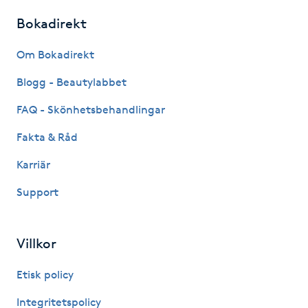
Kinesiologi
Bokadirekt
Om Bokadirekt
Kinesisk medicin
Blogg - Beautylabbet
Kiropraktik
FAQ - Skönhetsbehandlingar
Klangmassage
Fakta & Råd
Karriär
Klippning
Support
Klippning & Slingor
Villkor
Klippning ungdom
Etisk policy
Koppningsmassage
Integritetspolicy