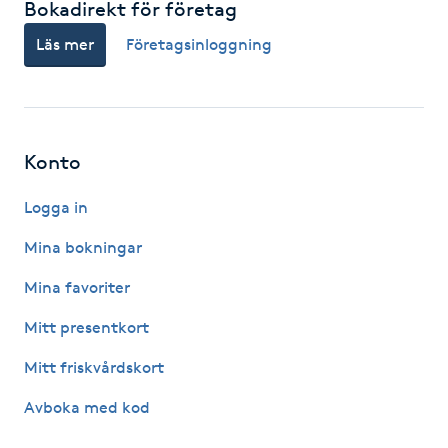
Bokadirekt för företag
IPL hårborttagning
Läs mer
Företagsinloggning
IR-massage
J
Konto
Japansk massage
K
Logga in
Mina bokningar
K18
Mina favoriter
Katun fransar
Mitt presentkort
Kemisk peeling
Mitt friskvårdskort
Avboka med kod
Keratinbehandling