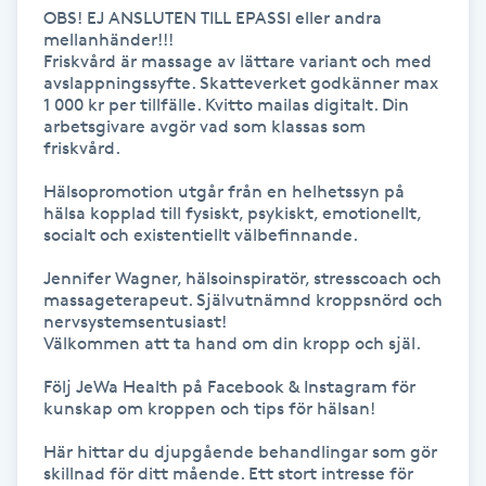
OBS! EJ ANSLUTEN TILL EPASSI eller andra 
mellanhänder!!!

Gua Sha-massage
Friskvård är massage av lättare variant och med 
H
avslappningssyfte. Skatteverket godkänner max 
1 000 kr per tillfälle. Kvitto mailas digitalt. Din 
arbetsgivare avgör vad som klassas som 
Hatha Yoga
friskvård.

Hälsopromotion utgår från en helhetssyn på 
Headspa
hälsa kopplad till fysiskt, psykiskt, emotionellt, 
socialt och existentiellt välbefinnande. 

Healing
Jennifer Wagner, hälsoinspiratör, stresscoach och 
massageterapeut. Självutnämnd kroppsnörd och 
Herrklippning
nervsystemsentusiast!

Välkommen att ta hand om din kropp och själ. 

HIFU
Följ JeWa Health på Facebook & Instagram för 
kunskap om kroppen och tips för hälsan! 

Hollywood Peel
Här hittar du djupgående behandlingar som gör 
skillnad för ditt mående. Ett stort intresse för 