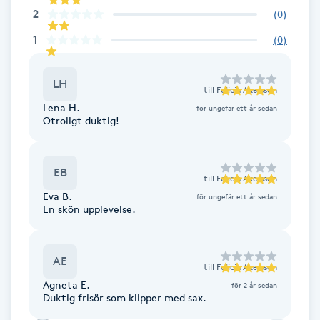
2
(
0
)
F
1
(
0
)
Face framing
LH
till
Felicia Axelsson
Faceliftmassage
Lena H.
för ungefär ett år sedan
Otroligt duktig!
Fet hårbotten
EB
Fettreducering
till
Felicia Axelsson
Eva B.
för ungefär ett år sedan
En skön upplevelse.
Fibromassage
Fillers
AE
till
Felicia Axelsson
Agneta E.
för 2 år sedan
Fotmassage
Duktig frisör som klipper med sax.