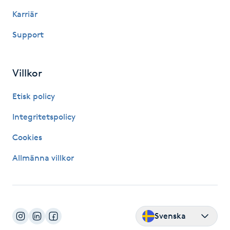
Hot Stone Massage
Karriär
Support
Hot yoga
Hudföryngring
Villkor
Huduppstramning
Etisk policy
Integritetspolicy
Hudvård
Cookies
Hyaluronsyra
Allmänna villkor
Hyperhidros
Hypnos
Svenska