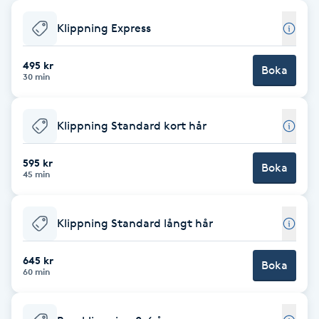
Babylights
Klippning Express
Balayage
495 kr
Boka
30 min
Bambumassage
Klippning Standard kort hår
Barber
595 kr
Boka
45 min
Barnklippning
Klippning Standard långt hår
BIAB
645 kr
Blowout
Boka
60 min
Bottenfärg