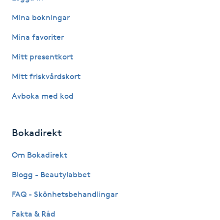
Mina bokningar
Gua Sha-massage
Mina favoriter
H
Mitt presentkort
Hatha Yoga
Mitt friskvårdskort
Headspa
Avboka med kod
Healing
Bokadirekt
Herrklippning
Om Bokadirekt
HIFU
Blogg - Beautylabbet
FAQ - Skönhetsbehandlingar
Hollywood Peel
Fakta & Råd