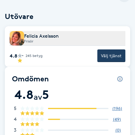
Cryoterapi
D
Utövare
Damklippning
Felicia Axelsson
Frisör
Dermapen
4.8
Välj tjänst
245
betyg
Diamantslipning
E
Omdömen
Enzympeeling
4.8
5
av
Extensions
5
(
196
)
Extensions borttagning
4
(
49
)
3
(
0
)
Eyeliner-tatuering