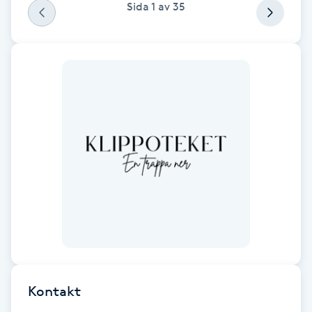
Sida
1
av
35
Fotsvamp
Fotvård
Fransar
Fransborttagning
Fransfärgning
Fransförlängning
Fransförlängning Megavolym
Fransförlängning Volym
Kontakt