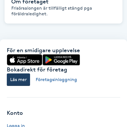
Om företaget
Föning
Frisörsalongen är tillfälligt stängd pga 
föräldraledighet.
G
Gel naglar
Gelenaglar
För en smidigare upplevelse
Gellack
Bokadirekt för företag
Gellack med förstärkning
Läs mer
Företagsinloggning
Gravidmassage
Gravidyoga
Konto
Gruppträning
Logga in