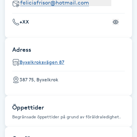
Fransk manikyr
+XX
Fransrengöring
Frekvensterapi
Adress
Friskvård
Byxelkroksvägen 87
Friskvårdsmassage
387 75, Byxelkrok
Frisör
Öppettider
Funktionsanalys
Begränsade öppettider på grund av föräldraledighet.
Färgning