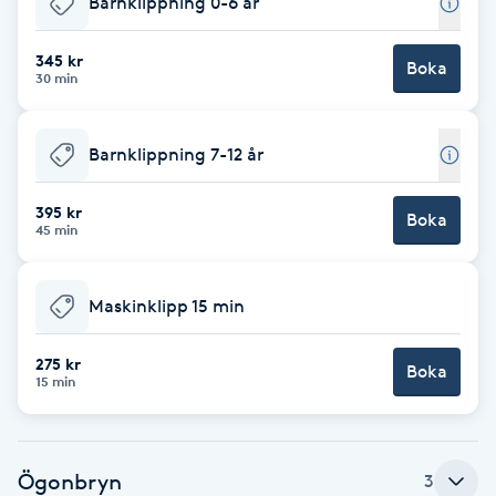
Barnklippning 0-6 år
Brynformning
345 kr
Boka
30 min
Brynfärgning
Barnklippning 7-12 år
Brynplockning
395 kr
Boka
Bröllopsuppsättning
45 min
C
Maskinklipp 15 min
Celluliter
275 kr
Boka
Coachning
15 min
Color correction
Ögonbryn
3