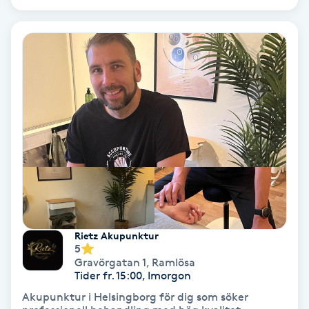
PRP (Platelet Rich Plasma)
PRX-T33
Psoriasis
PT
R
Radiofrekvens
Rietz Akupunktur
Rakning
5
Gravörgatan 1
,
Ramlösa
Tider fr. 15:00, Imorgon
Reflexologi
Akupunktur i Helsingborg för dig som söker