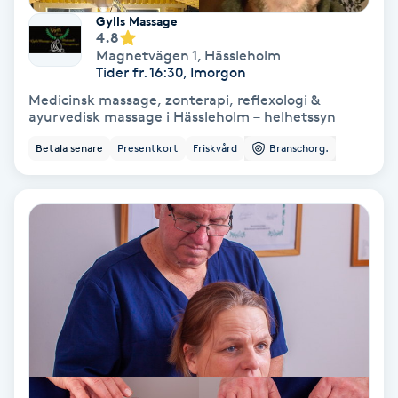
Lymfmassage
Gylls Massage
4.8
Läpptatuering
Magnetvägen 1
,
Hässleholm
Tider fr. 16:30, Imorgon
M
Medicinsk massage, zonterapi, reflexologi &
ayurvedisk massage i Hässleholm – helhetssyn
Makeup
Betala senare
Presentkort
Friskvård
Branschorg.
Manikyr & Pedikyr
Massage
Medial vägledning
Medicinsk massage
Meditation