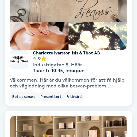
Terapi
Thaimassage
Toning
Torr hårbotten
Charlotte Ivarsson Isis & Thot AB
4.9
Industrigatan 5
,
Höör
Torrborstning
Tider fr. 10:45, Imorgon
Välkommen! Här är du välkommen för att få hjälp
och vägledning med olika besvär-problem...
Triggerpunktsmassage
Betala senare
Presentkort
Friskvård
Trådning
Träning