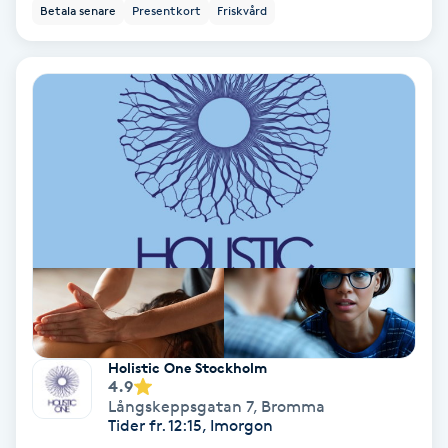
Betala senare
Presentkort
Friskvård
Keratinbehandling
Kinesiologi
Kinesisk medicin
Kiropraktik
Klangmassage
Klippning
Holistic One Stockholm
Klippning & Slingor
4.9
Långskeppsgatan 7
,
Bromma
Tider fr. 12:15, Imorgon
Klippning ungdom