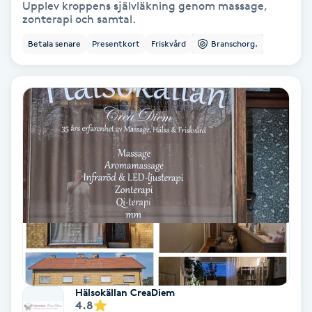
Upplev kroppens självläkning genom massage,
zonterapi och samtal.
Koppningsmassage
Betala senare
Presentkort
Friskvård
Branschorg.
Kosmetisk tatuering
Kostrådgivning
Kroppsinpackning
Kroppspeeling
Käkledsbehandling
Kärlbehandling
L
Hälsokällan CreaDiem
4.8