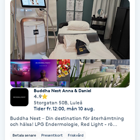
Personlig tränare
Picolaser
Piercing
Pigmentbehandling
Pigmentfläckar
Buddha Nest Anna & Daniel
4.9
Plastikkirurgi
Storgatan 50B
,
Luleå
Tider fr. 12:00, mån 10 aug.
Buddha Nest – Din destination för återhämtning
Powder brows
och hälsa! LPG Endermologie, Red Light - rö...
Betala senare
Presentkort
Friskvård
Power Yoga