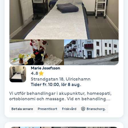
Osteopati
P
Paraffinbehandling
Pedikyr
Pensionärklippning
Marie Josefsson
4.8
Permanent
Strandgatan 18
,
Ulricehamn
Tider fr. 10:00, lör 8 aug.
Permanent hårborttagning
Vi utför behandlingar i akupunktur, homeopati,
ortobionomi och massage. Vid en behandling...
Permanent ögonbrynsmakeup
Betala senare
Presentkort
Friskvård
Branschorg.
Personal shopper