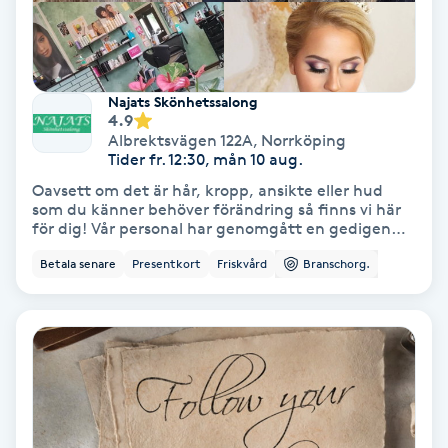
Svettbehandling
T
Najats Skönhetssalong
Tuina-massage
4.9
Albrektsvägen 122A
,
Norrköping
Tider fr. 12:30, mån 10 aug.
Taktil massage
Oavsett om det är hår, kropp, ansikte eller hud
som du känner behöver förändring så finns vi här
Tandblekning
för dig! Vår personal har genomgått en gedigen
utbildning och har rätt certifieringar för att ta
Betala senare
Presentkort
Friskvård
Branschorg.
hand om era behov på ett tryggt och säkert sätt.
Tandläkare
Vi brinner för skönhet och i vårt utbud finns något
för alla såsom hårklippning, ansiktsbehandling,
permanent hårborttagning med mera. Varmt
Tatuering
välkomna in till vår familjära skönhetssalong för en
kostnadsfri konsultation! Bästa hälsningar, Najats
Skönhetssalong.
Tatueringsborttagning