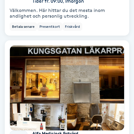
Tider fr. 09:00, Imorgon
Välkommen. Här hittar du det mesta inom
Samtalsterapi
andlighet och personlig utveckling.
Betala senare
Presentkort
Friskvård
Senioryoga
Shiatsu
Singelfransar
Sjukgymnastik
Skalpmassage
Skinbooster
Sklerosering
Alfa Medicinsk Fotvård