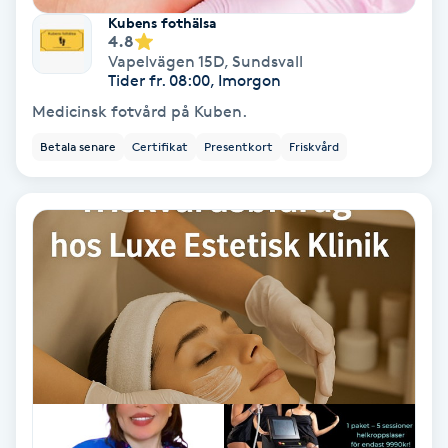
Kubens fothälsa
Fotmassage
4.8
Vapelvägen 15D
,
Sundsvall
Tider fr. 08:00, Imorgon
Fotsvamp
Medicinsk fotvård på Kuben.
Fotvård
Betala senare
Certifikat
Presentkort
Friskvård
Fransar
Fransborttagning
Fransfärgning
Fransförlängning
Fransförlängning Megavolym