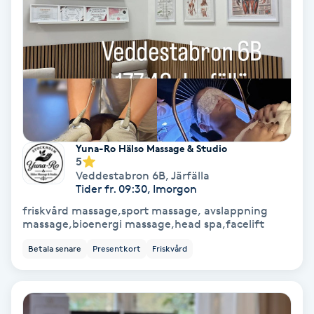
Hollywood Peel
Hot Stone Massage
Hot yoga
Hudföryngring
Yuna-Ro Hälso Massage & Studio
5
Huduppstramning
Veddestabron 6B
,
Järfälla
Tider fr. 09:30, Imorgon
Hudvård
friskvård massage,sport massage, avslappning
massage,bioenergi massage,head spa,facelift
Hyaluronsyra
Betala senare
Presentkort
Friskvård
Hyperhidros