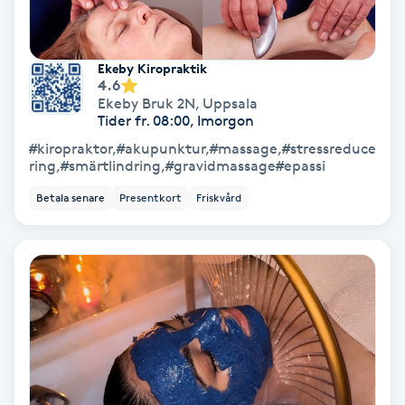
Medium
Ekeby Kiropraktik
Megavolymfransar
4.6
Ekeby Bruk 2N
,
Uppsala
Tider fr. 08:00, Imorgon
Melasma
#kiropraktor,#akupunktur,#massage,#stressreduce
ring,#smärtlindring,#gravidmassage#epassi
Mesoterapi
Betala senare
Presentkort
Friskvård
MicroPen
Microshading
Mixfransar
N
Nagelförlängning