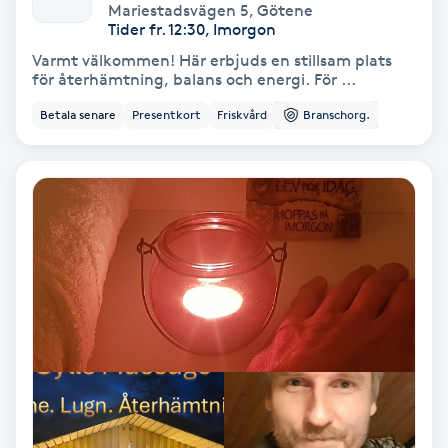
Laserbehandling
Mariestadsvägen 5
,
Götene
Tider fr. 12:30, Imorgon
Lashlift Keratin
Varmt välkommen! Här erbjuds en stillsam plats
för återhämtning, balans och energi. För ...
LED-ljusterapi
Betala senare
Presentkort
Friskvård
Branschorg.
Liktornar
LPG
LPG-behandling
LPG-massage
Luggklippning