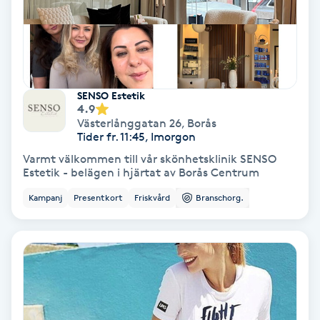
Nagelvård
Naglar borttagning
SENSO Estetik
4.9
Naglar reparation
Västerlånggatan 26
,
Borås
Tider fr. 11:45, Imorgon
Naprapati
Varmt välkommen till vår skönhetsklinik SENSO
Estetik - belägen i hjärtat av Borås Centrum
Navelpiercing
Kampanj
Presentkort
Friskvård
Branschorg.
NBE-massage
Ny frisyr
O