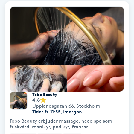
IPL
IPL hårborttagning
IR-massage
J
Japansk massage
K
K18
Tobo Beauty
4.8
Upplandsgatan 66
,
Stockholm
Katun fransar
Tider fr. 11:55, Imorgon
Tobo Beauty erbjuder massage, head spa som
friskvård, manikyr, pedikyr, fransar.
Kemisk peeling