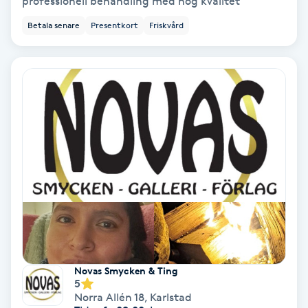
professionell behandling med hög kvalitet
Regndroppsmassage
Betala senare
Presentkort
Friskvård
Reiki
Reikihealing
Reiki massage
Restorative Yoga
Rosacea
Rosenmetoden
Novas Smycken & Ting
Ryggmassage
5
Norra Allén 18
,
Karlstad
S