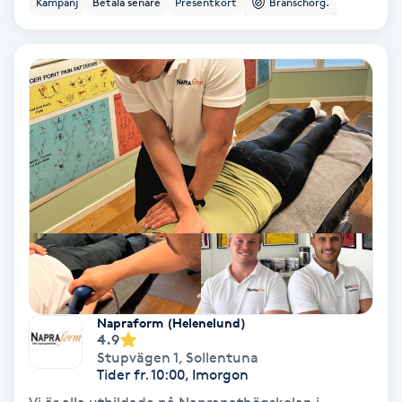
Kampanj
Betala senare
Presentkort
Branschorg.
Ansiktsbehandling djuprengörande
B
Babylights
Balayage
Bambumassage
Barber
Barnklippning
Napraform (Helenelund)
4.9
BIAB
Stupvägen 1
,
Sollentuna
Tider fr. 10:00, Imorgon
Blowout