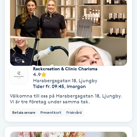
Tvätt & Fön
V
Vaccination
Vampyrbehandling
Vaxning
Reckcreation & Clinic Charisma
4.9
Vaxning brasiliansk
Harabergsgatan 18
,
Ljungby
Tider fr. 09:45, Imorgon
Veterinär
Välkomna till oss på Harabergsgatan 18, Ljungby.
Vi är tre företag under samma tak.
Vibrationsmassage
Betala senare
Presentkort
Friskvård
Vinyasa Yoga