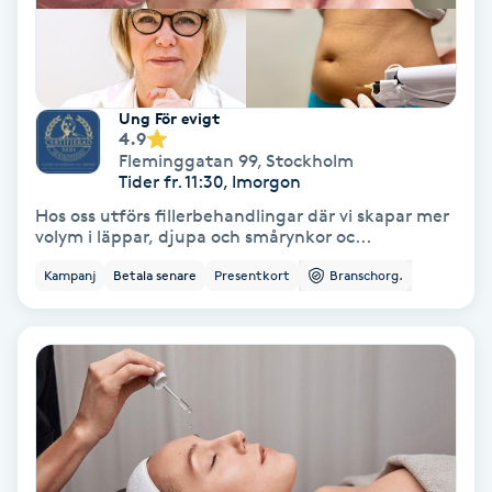
Färgning
Föning
Ung För evigt
G
4.9
Fleminggatan 99
,
Stockholm
Gel naglar
Tider fr. 11:30, Imorgon
Hos oss utförs fillerbehandlingar där vi skapar mer
volym i läppar, djupa och smårynkor oc...
Gelenaglar
Kampanj
Betala senare
Presentkort
Branschorg.
Gellack
Gellack med förstärkning
Gravidmassage
Gravidyoga