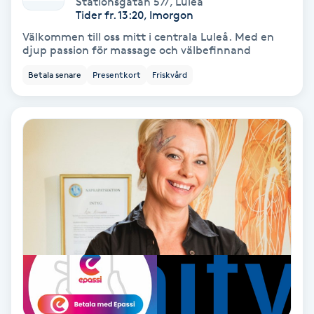
Stationsgatan 57/
,
Luleå
Color correction
Tider fr. 13:20, Imorgon
Välkommen till oss mitt i centrala Luleå. Med en
Cryoterapi
djup passion för massage och välbefinnand
D
Betala senare
Presentkort
Friskvård
Damklippning
Dermapen
Diamantslipning
E
Enzympeeling
Extensions