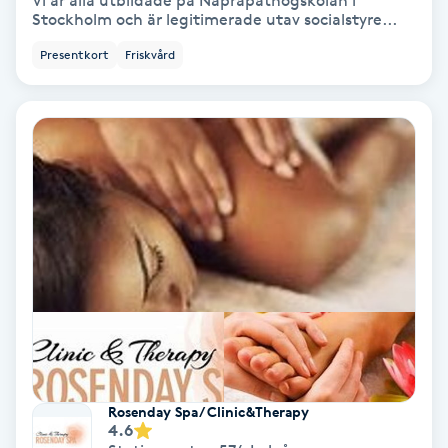
Vi är alla utbildade på Naprapathögskolan i
Stockholm och är legitimerade utav socialstyre...
Bottenfärg
Presentkort
Friskvård
Brynformning
Brynfärgning
Brynplockning
Bröllopsuppsättning
C
Celluliter
Coachning
Rosenday Spa/ Clinic&Therapy
4.6