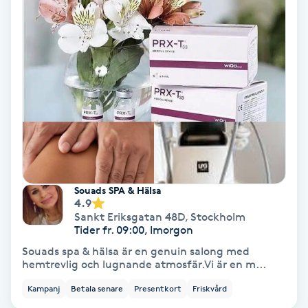
Volymfransar
Vårtor
Y
Yin Yoga
Yoga
Yoga Nidra
Souads SPA & Hälsa
4.9
Sankt Eriksgatan 48D
,
Stockholm
Yogamassage
Tider fr. 09:00, Imorgon
Z
Souads spa & hälsa är en genuin salong med
hemtrevlig och lugnande atmosfär.Vi är en m...
Zonterapi
Kampanj
Betala senare
Presentkort
Friskvård