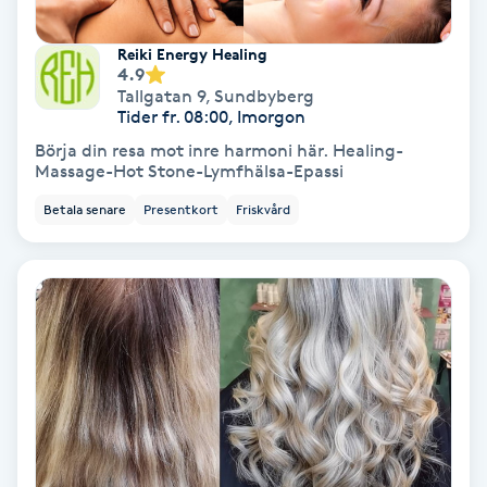
Spa
Reiki Energy Healing
4.9
Tallgatan 9
,
Sundbyberg
Spa manikyr & pedikyr
Tider fr. 08:00, Imorgon
Börja din resa mot inre harmoni här. Healing-
Spa-manikyr
Massage-Hot Stone-Lymfhälsa-Epassi
Betala senare
Presentkort
Friskvård
Spa-pedikyr
Spraytan
Stylist
Sugaring
Svensk massage