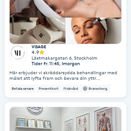
Gruppträning
Gua Sha-massage
H
VISAGE
4.9
Hatha Yoga
Lästmakargatan 6
,
Stockholm
Tider fr. 11:45, Imorgon
Headspa
Här erbjuder vi skräddarsydda behandlingar med
målet att lyfta fram och bevara din yttr...
Healing
Betala senare
Presentkort
Friskvård
Branschorg.
Herrklippning
HIFU