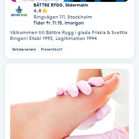
Extensions borttagning
BÄTTRE RYGG, Södermalm
4.8
Ringvägen 111
,
Stockholm
Eyeliner-tatuering
Tider fr. 11:15, Imorgon
F
Välkommen till Bättre Rygg i glada Friskis & Svettis
Ringen! Etabl 1993, Legitimation 1994
Face framing
Betala senare
Presentkort
Faceliftmassage
Fet hårbotten
Fettreducering
Fibromassage
Fillers