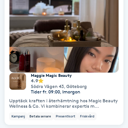
Hypnos
Hårborttagning
Hårbottenbehandling
Hårförlängning
Hårvård
Maggie Magic Beauty
4.9
Hälsa
Södra Vägen 43
,
Göteborg
Tider fr. 09:00, Imorgon
Upptäck kraften i återhämtning hos Magic Beauty
Hälsprickor
Wellness & Co. Vi kombinerar expertis m...
I
Kampanj
Betala senare
Presentkort
Friskvård
Idrottsmassage