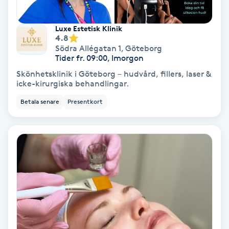
Fransförlängning Volym
Luxe Estetisk Klinik
4.8
Fransk manikyr
Södra Allégatan 1
,
Göteborg
Tider fr. 09:00, Imorgon
Fransrengöring
Skönhetsklinik i Göteborg – hudvård, fillers, laser &
icke-kirurgiska behandlingar.
Frekvensterapi
Betala senare
Presentkort
Friskvård
Friskvårdsmassage
Frisör
Funktionsanalys