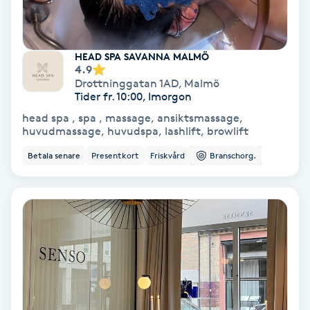
Nagelförlängning akryl
HEAD SPA SAVANNA MALMÖ
4.9
Nagelförlängning gelé
Drottninggatan 1AD
,
Malmö
Tider fr. 10:00, Imorgon
Nagelförlängning glasfiber
head spa , spa , massage, ansiktsmassage,
huvudmassage, huvudspa, lashlift, browlift
Nagelförlängning silke
Betala senare
Presentkort
Friskvård
Branschorg.
Nagelförstärkning
Nagelklippning
Nagelsvamp
Nageltrång