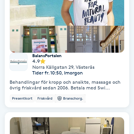
Olaplex
Olaplexbehandling
Ombre
BalansPortalen
Ombre brows
4.9
Norra Källgatan 29
,
Västerås
Ombre naglar
Tider fr. 10:50, Imorgon
Behandlingar för kropp och ansikte, massage och
övrig friskvård sedan 2006. Betala med Swi...
Optiker
Presentkort
Friskvård
Branschorg.
Ortobionomi
Ortopedi