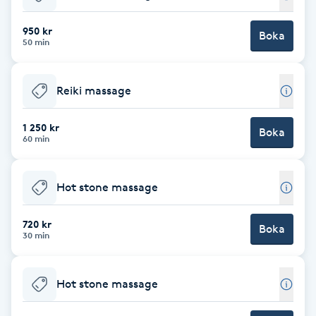
Babylights
950 kr
Boka
50 min
Balayage
Reiki massage
Bambumassage
1 250 kr
Boka
60 min
Barber
Barnklippning
Hot stone massage
BIAB
720 kr
Boka
30 min
Blowout
Hot stone massage
Bottenfärg