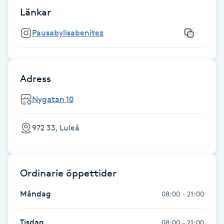
Föning
Länkar
G
Pausabylisabenitez
Gel naglar
Adress
Gelenaglar
Nygatan 10
Gellack
972 33, Luleå
Gellack med förstärkning
Gravidmassage
Ordinarie öppettider
Gravidyoga
Måndag
08:00 - 21:00
Gruppträning
Tisdag
08:00 - 21:00