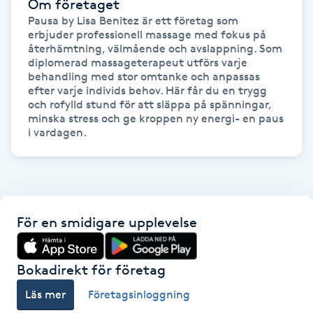
Om företaget
Hot Stone Massage
Pausa by Lisa Benitez är ett företag som 
erbjuder professionell massage med fokus på 
Hot yoga
återhämtning, välmående och avslappning. Som 
diplomerad massageterapeut utförs varje 
behandling med stor omtanke och anpassas 
Hudföryngring
efter varje individs behov. Här får du en trygg 
och rofylld stund för att släppa på spänningar, 
minska stress och ge kroppen ny energi- en paus 
Huduppstramning
i vardagen.
Hudvård
Hyaluronsyra
För en smidigare upplevelse
Hyperhidros
Bokadirekt för företag
Hypnos
Läs mer
Företagsinloggning