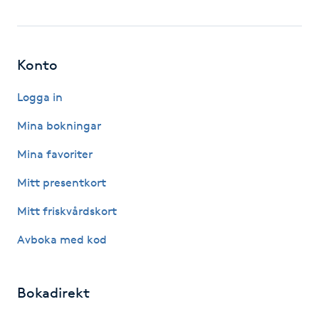
Hårborttagning
Hårbottenbehandling
Konto
Hårförlängning
Logga in
Mina bokningar
Hårvård
Mina favoriter
Hälsa
Mitt presentkort
Hälsprickor
Mitt friskvårdskort
I
Avboka med kod
Idrottsmassage
Bokadirekt
IPL