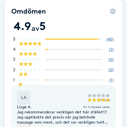
F
Omdömen
Face framing
4.9
5
av
Faceliftmassage
5
(
40
)
4
(
2
)
Fet hårbotten
3
(
0
)
Fettreducering
2
(
0
)
1
(
1
)
Fibromassage
LA
till
Lisa
Fillers
Lizge A.
för 3 månader sedan
Jag rekommenderar verkligen det här stället!!!
Fotmassage
Jag upptäckte det precis när jag behövde
massage som mest, och det var verkligen helt