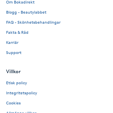
Om Bokadirekt
IPL hårborttagning
Blogg - Beautylabbet
FAQ - Skönhetsbehandlingar
IR-massage
J
Fakta & Råd
Karriär
Japansk massage
K
Support
K18
Villkor
Katun fransar
Etisk policy
Kemisk peeling
Integritetspolicy
Cookies
Keratinbehandling