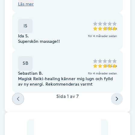
fantastiskt! Det är rent, fräscht och en väldigt
Läs mer
avkopplande atmosfär där inne. Lisa är
Fotsvamp
jättetrevlig och så duktig☺️ Man känner sig som
en ny människa efter massagen👍🏻
Fotvård
IS
till
Lisa
Ida S.
för 4 månader sedan
Fransar
Superskön massage!!
Fransborttagning
SB
till
Lisa
Sebastian B.
Fransfärgning
för 4 månader sedan
Magisk Reiki-healing känner mig lugn och fylld
av ny energi. Rekommenderas varmt
Fransförlängning
Sida
1
av
7
Fransförlängning Megavolym
Fransförlängning Volym