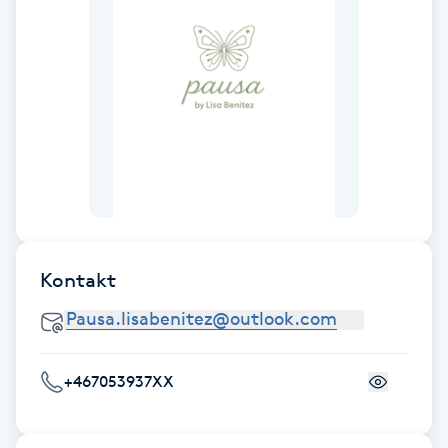
Fransk manikyr
Fransrengöring
Frekvensterapi
Friskvård
Friskvårdsmassage
Kontakt
Frisör
Funktionsanalys
+467053937XX
Färgning