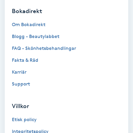
Bokadirekt
Brynformning
Om Bokadirekt
Brynfärgning
Blogg - Beautylabbet
Brynplockning
FAQ - Skönhetsbehandlingar
Fakta & Råd
Bröllopsuppsättning
C
Karriär
Support
Celluliter
Coachning
Villkor
Color correction
Etisk policy
Integritetspolicy