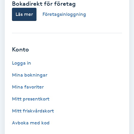
Bokadirekt för företag
Babylights
Läs mer
Företagsinloggning
Balayage
Bambumassage
Konto
Barber
Logga in
Mina bokningar
Barnklippning
Mina favoriter
BIAB
Mitt presentkort
Mitt friskvårdskort
Blowout
Avboka med kod
Bottenfärg