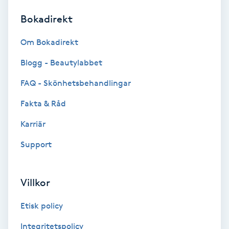
Bokadirekt
Brynformning
Om Bokadirekt
Brynfärgning
Blogg - Beautylabbet
Brynplockning
FAQ - Skönhetsbehandlingar
Fakta & Råd
Bröllopsuppsättning
C
Karriär
Support
Celluliter
Coachning
Villkor
Color correction
Etisk policy
Integritetspolicy