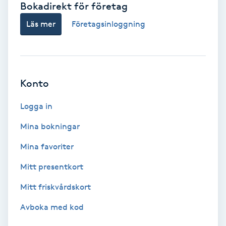
Bokadirekt för företag
Babylights
Läs mer
Företagsinloggning
Balayage
Bambumassage
Konto
Barber
Logga in
Mina bokningar
Barnklippning
Mina favoriter
BIAB
Mitt presentkort
Mitt friskvårdskort
Blowout
Avboka med kod
Bottenfärg