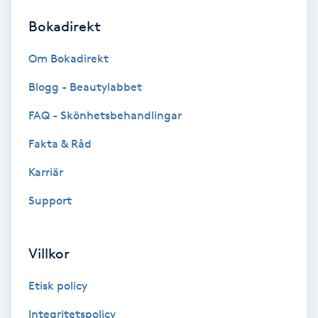
Bokadirekt
Brynformning
Om Bokadirekt
Brynfärgning
Blogg - Beautylabbet
Brynplockning
FAQ - Skönhetsbehandlingar
Fakta & Råd
Bröllopsuppsättning
C
Karriär
Support
Celluliter
Coachning
Villkor
Color correction
Etisk policy
Integritetspolicy