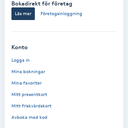
Bokadirekt för företag
Babylights
Läs mer
Företagsinloggning
Balayage
Bambumassage
Konto
Barber
Logga in
Mina bokningar
Barnklippning
Mina favoriter
BIAB
Mitt presentkort
Mitt friskvårdskort
Blowout
Avboka med kod
Bottenfärg