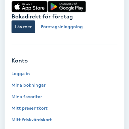
Babylights
Bokadirekt för företag
Balayage
Läs mer
Företagsinloggning
Bambumassage
Barber
Konto
Logga in
Barnklippning
Mina bokningar
BIAB
Mina favoriter
Blowout
Mitt presentkort
Mitt friskvårdskort
Bottenfärg