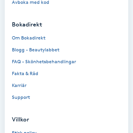
Avboka med kod
Brynformning
Bokadirekt
Brynfärgning
Om Bokadirekt
Brynplockning
Blogg - Beautylabbet
Bröllopsuppsättning
FAQ - Skönhetsbehandlingar
C
Fakta & Råd
Celluliter
Karriär
Support
Coachning
Color correction
Villkor
Etisk policy