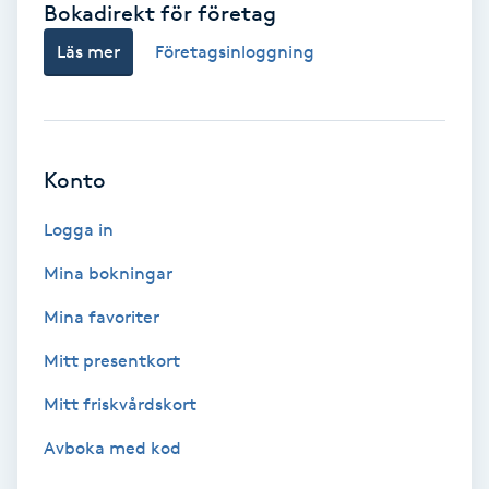
Bokadirekt för företag
Babylights
Läs mer
Företagsinloggning
Balayage
Bambumassage
Konto
Barber
Logga in
Mina bokningar
Barnklippning
Mina favoriter
BIAB
Mitt presentkort
Mitt friskvårdskort
Blowout
Avboka med kod
Bottenfärg