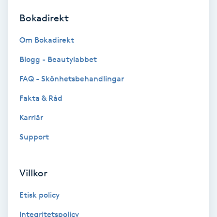
Bokadirekt
Brynformning
Om Bokadirekt
Brynfärgning
Blogg - Beautylabbet
Brynplockning
FAQ - Skönhetsbehandlingar
Fakta & Råd
Bröllopsuppsättning
C
Karriär
Support
Celluliter
Coachning
Villkor
Color correction
Etisk policy
Integritetspolicy