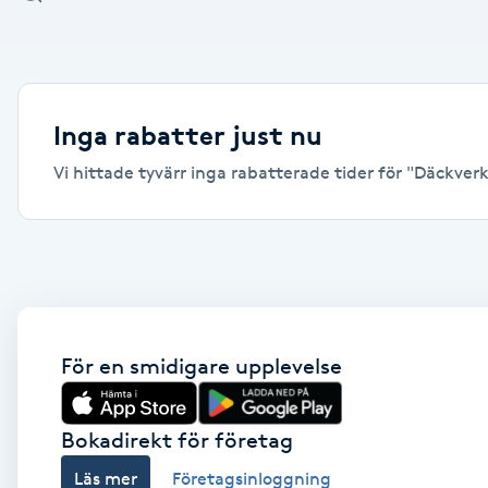
Alternativmedicin
Andningsmassage
Inga rabatter just nu
Ansiktslyft utan kirurgi
Vi hittade tyvärr inga rabatterade tider för "Däckverk
Aromamassage
Ashtanga Yoga
Ayurveda
För en smidigare upplevelse
Ayurvedisk Massage
Bokadirekt för företag
Ansiktsbehandling djuprengörande
Läs mer
Företagsinloggning
B