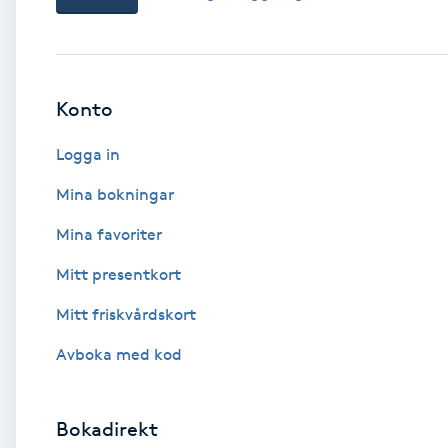
Babylights
Balayage
Konto
Logga in
Bambumassage
Mina bokningar
Barber
Mina favoriter
Barnklippning
Mitt presentkort
Mitt friskvårdskort
BIAB
Avboka med kod
Blowout
Bokadirekt
Bottenfärg