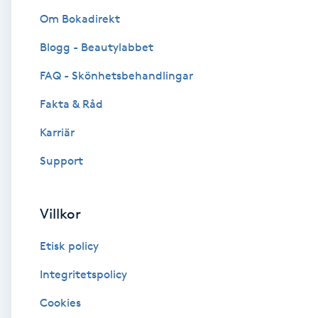
Om Bokadirekt
Brynformning
Blogg - Beautylabbet
Brynfärgning
FAQ - Skönhetsbehandlingar
Fakta & Råd
Brynplockning
Karriär
Bröllopsuppsättning
Support
C
Celluliter
Villkor
Etisk policy
Coachning
Integritetspolicy
Color correction
Cookies