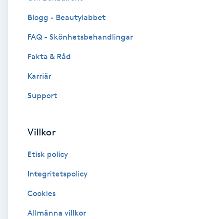
Blogg - Beautylabbet
Brynformning
FAQ - Skönhetsbehandlingar
Brynfärgning
Fakta & Råd
Brynplockning
Karriär
Support
Bröllopsuppsättning
C
Villkor
Celluliter
Etisk policy
Coachning
Integritetspolicy
Cookies
Color correction
Allmänna villkor