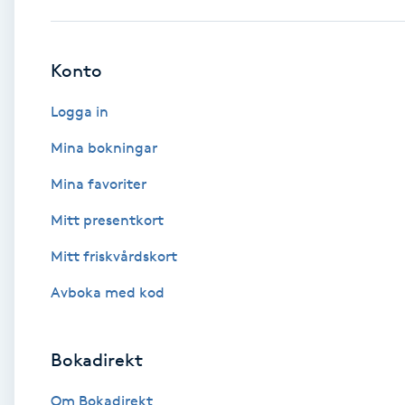
Babylights
Konto
Balayage
Logga in
Bambumassage
Mina bokningar
Mina favoriter
Barber
Mitt presentkort
Barnklippning
Mitt friskvårdskort
BIAB
Avboka med kod
Blowout
Bokadirekt
Bottenfärg
Om Bokadirekt