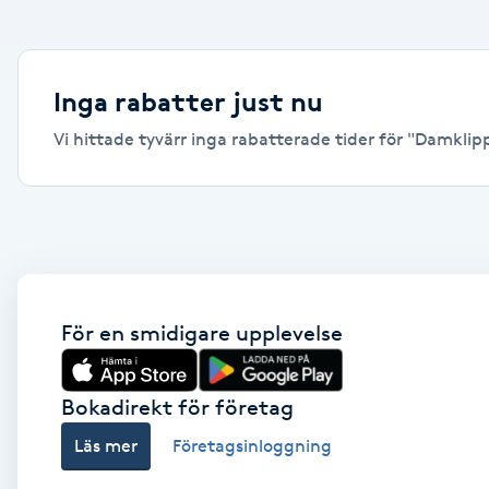
Alternativmedicin
Andningsmassage
Inga rabatter just nu
Vi hittade tyvärr inga rabatterade tider för "Damklippn
Ansiktslyft utan kirurgi
Aromamassage
Ashtanga Yoga
Ayurveda
För en smidigare upplevelse
Ayurvedisk Massage
Bokadirekt för företag
Läs mer
Företagsinloggning
Ansiktsbehandling djuprengörande
B