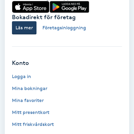
Babylights
Bokadirekt för företag
Balayage
Läs mer
Företagsinloggning
Bambumassage
Barber
Konto
Logga in
Barnklippning
Mina bokningar
BIAB
Mina favoriter
Blowout
Mitt presentkort
Mitt friskvårdskort
Bottenfärg