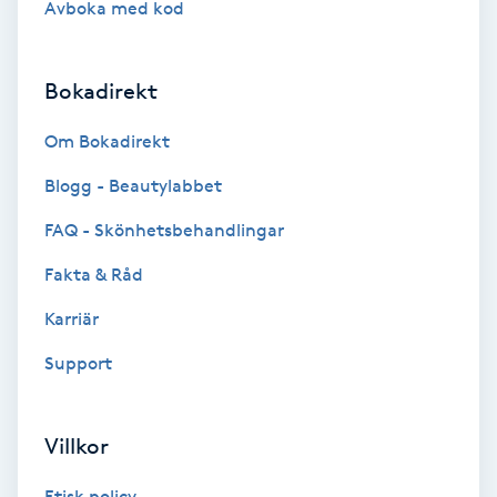
Avboka med kod
Brynformning
Bokadirekt
Brynfärgning
Om Bokadirekt
Brynplockning
Blogg - Beautylabbet
Bröllopsuppsättning
FAQ - Skönhetsbehandlingar
C
Fakta & Råd
Celluliter
Karriär
Support
Coachning
Color correction
Villkor
Etisk policy