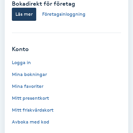
Bokadirekt för företag
Babylights
Läs mer
Företagsinloggning
Balayage
Bambumassage
Konto
Barber
Logga in
Mina bokningar
Barnklippning
Mina favoriter
BIAB
Mitt presentkort
Mitt friskvårdskort
Blowout
Avboka med kod
Bottenfärg