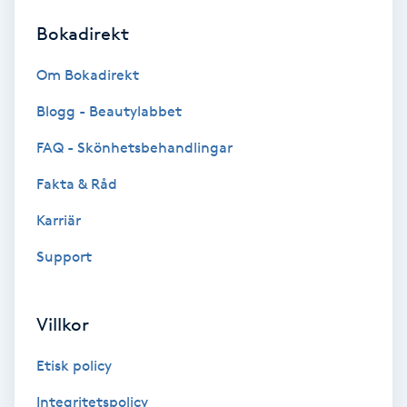
Bokadirekt
Brynformning
Om Bokadirekt
Brynfärgning
Blogg - Beautylabbet
Brynplockning
FAQ - Skönhetsbehandlingar
Fakta & Råd
Bröllopsuppsättning
C
Karriär
Support
Celluliter
Coachning
Villkor
Color correction
Etisk policy
Integritetspolicy