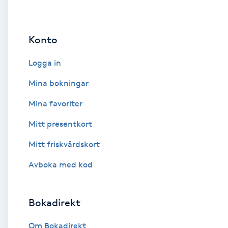
Babylights
Konto
Balayage
Logga in
Bambumassage
Mina bokningar
Mina favoriter
Barber
Mitt presentkort
Barnklippning
Mitt friskvårdskort
BIAB
Avboka med kod
Blowout
Bokadirekt
Bottenfärg
Om Bokadirekt