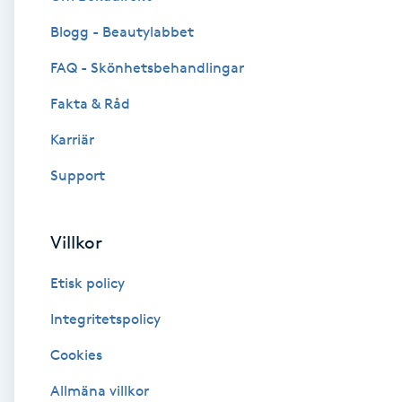
Blogg - Beautylabbet
Brynformning
FAQ - Skönhetsbehandlingar
Brynfärgning
Fakta & Råd
Brynplockning
Karriär
Support
Bröllopsuppsättning
C
Villkor
Celluliter
Etisk policy
Coachning
Integritetspolicy
Cookies
Color correction
Allmäna villkor