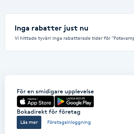
Alternativmedicin
Andningsmassage
Inga rabatter just nu
Vi hittade tyvärr inga rabatterade tider för "Fotsvamp,
Ansiktslyft utan kirurgi
Aromamassage
Ashtanga Yoga
Ayurveda
För en smidigare upplevelse
Ayurvedisk Massage
Bokadirekt för företag
Läs mer
Företagsinloggning
Ansiktsbehandling djuprengörande
B