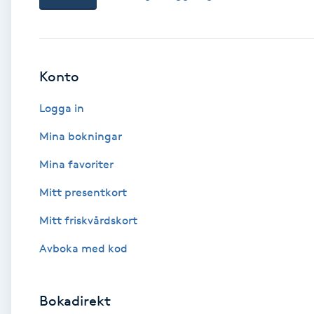
Babylights
Balayage
Konto
Logga in
Bambumassage
Mina bokningar
Barber
Mina favoriter
Barnklippning
Mitt presentkort
Mitt friskvårdskort
BIAB
Avboka med kod
Blowout
Bokadirekt
Bottenfärg