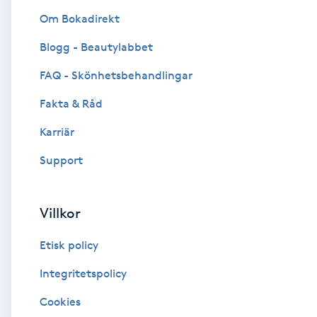
Om Bokadirekt
Brynformning
Blogg - Beautylabbet
Brynfärgning
FAQ - Skönhetsbehandlingar
Fakta & Råd
Brynplockning
Karriär
Bröllopsuppsättning
Support
C
Celluliter
Villkor
Etisk policy
Coachning
Integritetspolicy
Color correction
Cookies