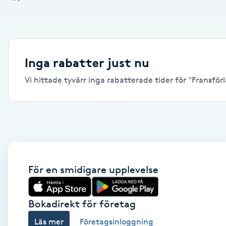
Alternativmedicin
Andningsmassage
Inga rabatter just nu
Ansiktslyft utan kirurgi
Vi hittade tyvärr inga rabatterade tider för "Fransför
Aromamassage
Ashtanga Yoga
Ayurveda
För en smidigare upplevelse
Ayurvedisk Massage
Bokadirekt för företag
Ansiktsbehandling djuprengörande
Läs mer
Företagsinloggning
B