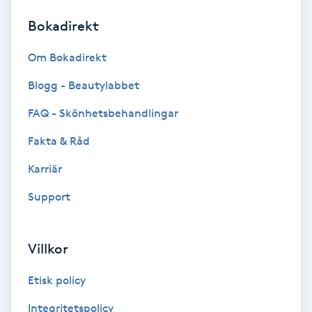
Bokadirekt
Brynformning
Om Bokadirekt
Brynfärgning
Blogg - Beautylabbet
Brynplockning
FAQ - Skönhetsbehandlingar
Fakta & Råd
Bröllopsuppsättning
C
Karriär
Support
Celluliter
Coachning
Villkor
Color correction
Etisk policy
Integritetspolicy