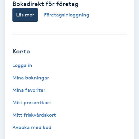
Bokadirekt för företag
Babylights
Läs mer
Företagsinloggning
Balayage
Bambumassage
Konto
Barber
Logga in
Mina bokningar
Barnklippning
Mina favoriter
BIAB
Mitt presentkort
Mitt friskvårdskort
Blowout
Avboka med kod
Bottenfärg