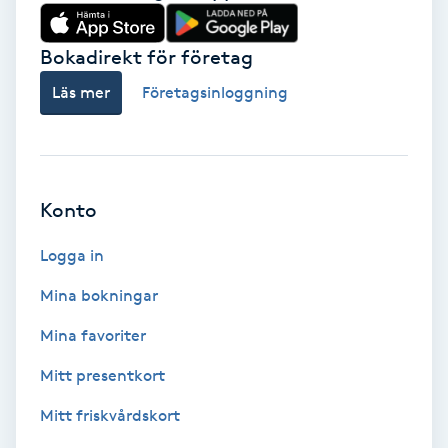
Babylights
Bokadirekt för företag
Balayage
Läs mer
Företagsinloggning
Bambumassage
Barber
Konto
Logga in
Barnklippning
Mina bokningar
BIAB
Mina favoriter
Blowout
Mitt presentkort
Mitt friskvårdskort
Bottenfärg