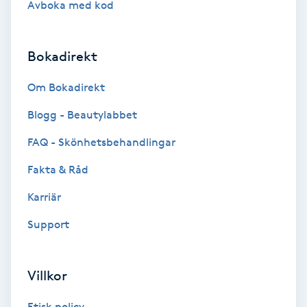
Avboka med kod
Brynformning
Bokadirekt
Brynfärgning
Om Bokadirekt
Brynplockning
Blogg - Beautylabbet
Bröllopsuppsättning
FAQ - Skönhetsbehandlingar
C
Fakta & Råd
Celluliter
Karriär
Support
Coachning
Color correction
Villkor
Etisk policy