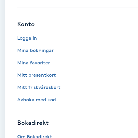
Babylights
Konto
Balayage
Logga in
Bambumassage
Mina bokningar
Mina favoriter
Barber
Mitt presentkort
Barnklippning
Mitt friskvårdskort
BIAB
Avboka med kod
Blowout
Bokadirekt
Bottenfärg
Om Bokadirekt