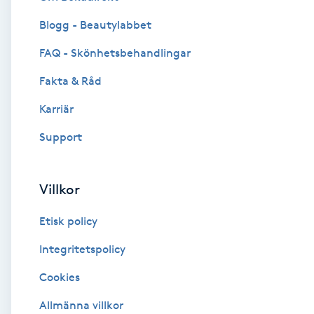
Blogg - Beautylabbet
Brynformning
FAQ - Skönhetsbehandlingar
Brynfärgning
Fakta & Råd
Brynplockning
Karriär
Support
Bröllopsuppsättning
C
Villkor
Celluliter
Etisk policy
Coachning
Integritetspolicy
Cookies
Color correction
Allmänna villkor