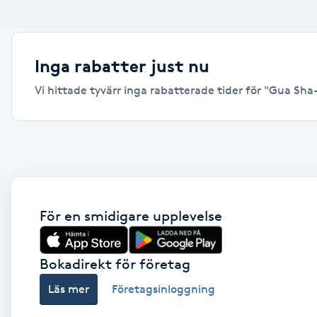
Alternativmedicin
Andningsmassage
Inga rabatter just nu
Vi hittade tyvärr inga rabatterade tider för "Gua Sha-
Ansiktslyft utan kirurgi
Aromamassage
Ashtanga Yoga
Ayurveda
För en smidigare upplevelse
Ayurvedisk Massage
Bokadirekt för företag
Läs mer
Företagsinloggning
Ansiktsbehandling djuprengörande
B