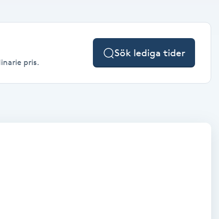
Sök lediga tider
narie pris.