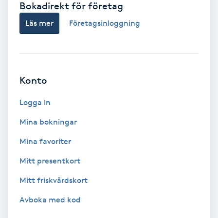
Bokadirekt för företag
Babylights
Läs mer
Företagsinloggning
Balayage
Bambumassage
Konto
Barber
Logga in
Mina bokningar
Barnklippning
Mina favoriter
BIAB
Mitt presentkort
Mitt friskvårdskort
Blowout
Avboka med kod
Bottenfärg