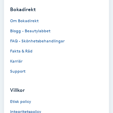
Bokadirekt
Brynformning
Om Bokadirekt
Brynfärgning
Blogg - Beautylabbet
Brynplockning
FAQ - Skönhetsbehandlingar
Fakta & Råd
Bröllopsuppsättning
C
Karriär
Support
Celluliter
Coachning
Villkor
Color correction
Etisk policy
Integritetspolicy