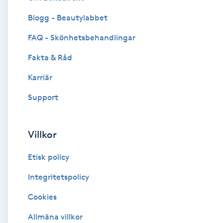
Blogg - Beautylabbet
Brynformning
FAQ - Skönhetsbehandlingar
Brynfärgning
Fakta & Råd
Brynplockning
Karriär
Support
Bröllopsuppsättning
C
Villkor
Celluliter
Etisk policy
Coachning
Integritetspolicy
Cookies
Color correction
Allmäna villkor