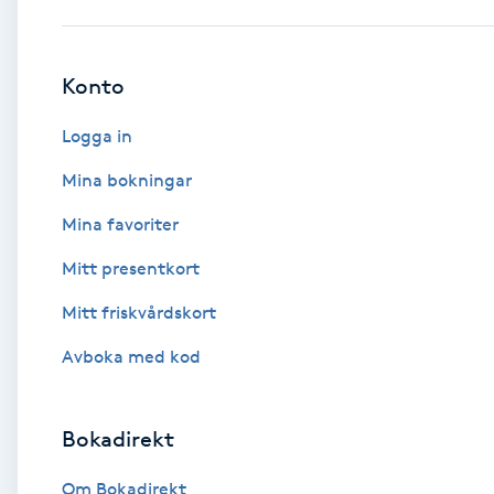
Babylights
Konto
Balayage
Logga in
Bambumassage
Mina bokningar
Mina favoriter
Barber
Mitt presentkort
Barnklippning
Mitt friskvårdskort
BIAB
Avboka med kod
Blowout
Bokadirekt
Bottenfärg
Om Bokadirekt