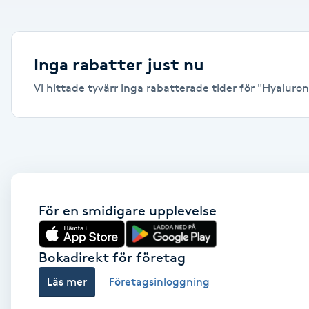
Alternativmedicin
Andningsmassage
Inga rabatter just nu
Vi hittade tyvärr inga rabatterade tider för "Hyaluron
Ansiktslyft utan kirurgi
Aromamassage
Ashtanga Yoga
Ayurveda
För en smidigare upplevelse
Ayurvedisk Massage
Bokadirekt för företag
Läs mer
Företagsinloggning
Ansiktsbehandling djuprengörande
B