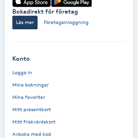
Bokadirekt för företag
Babylights
Läs mer
Företagsinloggning
Balayage
Bambumassage
Konto
Barber
Logga in
Barnklippning
Mina bokningar
BIAB
Mina favoriter
Mitt presentkort
Blowout
Mitt friskvårdskort
Bottenfärg
Avboka med kod