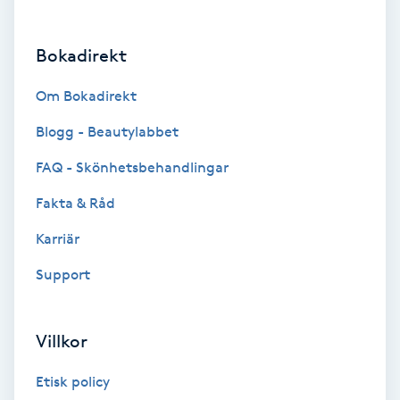
Brynformning
Bokadirekt
Brynfärgning
Om Bokadirekt
Brynplockning
Blogg - Beautylabbet
FAQ - Skönhetsbehandlingar
Bröllopsuppsättning
Fakta & Råd
C
Karriär
Celluliter
Support
Coachning
Villkor
Color correction
Etisk policy