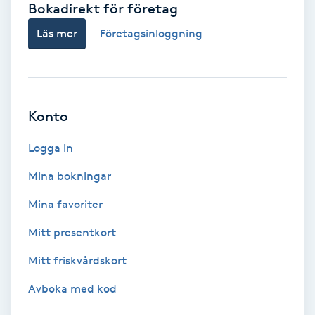
Bokadirekt för företag
Babylights
Läs mer
Företagsinloggning
Balayage
Bambumassage
Konto
Barber
Logga in
Mina bokningar
Barnklippning
Mina favoriter
BIAB
Mitt presentkort
Mitt friskvårdskort
Blowout
Avboka med kod
Bottenfärg