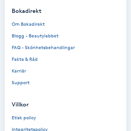
Bokadirekt
Brynformning
Om Bokadirekt
Brynfärgning
Blogg - Beautylabbet
Brynplockning
FAQ - Skönhetsbehandlingar
Fakta & Råd
Bröllopsuppsättning
C
Karriär
Support
Celluliter
Coachning
Villkor
Color correction
Etisk policy
Integritetspolicy