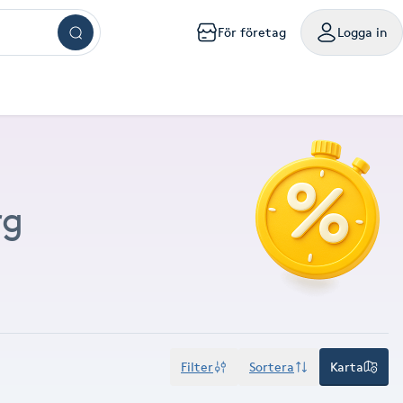
För företag
Logga in
ar
ngar
ingar
ingar
ingar
kningar
sökningar
g
mig
a mig
handling nära mig
sör Västerås
Browlift Stockholm
Naglar Västerås
Yoga Göteborg
Tatuering Göteborg
Massage Västerås
Microneedling Göteborg
mpanjer samlade på ett ställe
oka friskvårdstjänster på Bokadirekt
Använd hos över 10 000 specialister i hela landet
m
lm
olm
holm
ockholm
handling Stockholm
isör Örebro
Browlift Göteborg
Naglar Örebro
Hot yoga Stockholm
Tatuering Malmö
Massage Örebro
Microneedling Malmö
ka sista minuten-tider med rabatt
nvänd hos över 4 500 utövare
Levereras digitalt eller hem i brevlådan
rg
sta något nytt till bättre pris
iltigt till 30:e juni 2027
Gäller i 1 år från inköpsdatum
g
rg
org
teborg
handling Göteborg
isör Linköping
Browlift Malmö
Naglar Helsingborg
Hot yoga Malmö
Tandblekning Stockholm
Massage Linköping
LPG Stockholm
ö
lmö
handling Malmö
isör Jönköping
Microblading Stockholm
Spa Stockholm
Spraytan Stockholm
Massage Helsingborg
LPG Göteborg
tta en deal
öp
Köp
Mitt friskvårdskort
Mitt presentkort
ckholm
sala
ling Stockholm
Microblading Göteborg
Spa Göteborg
Spraytan Örebro
LPG Malmö
Filter
Sortera
Karta