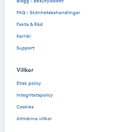
Blogg - Beautylabbet
Cryoterapi
FAQ - Skönhetsbehandlingar
D
Fakta & Råd
Damklippning
Karriär
Dermapen
Support
Diamantslipning
Villkor
E
Etisk policy
Enzympeeling
Integritetspolicy
Extensions
Cookies
Extensions borttagning
Allmänna villkor