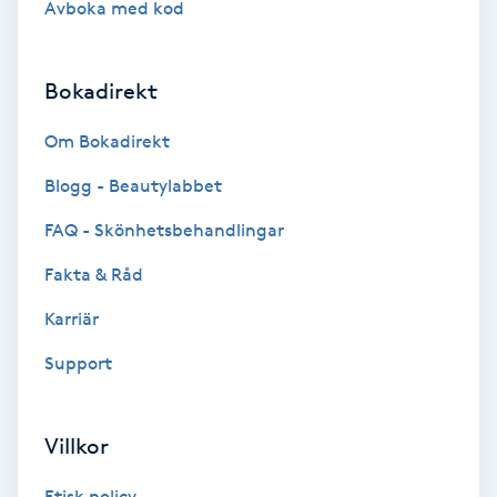
Avboka med kod
Brynformning
Bokadirekt
Brynfärgning
Om Bokadirekt
Brynplockning
Blogg - Beautylabbet
Bröllopsuppsättning
FAQ - Skönhetsbehandlingar
C
Fakta & Råd
Celluliter
Karriär
Support
Coachning
Color correction
Villkor
Etisk policy