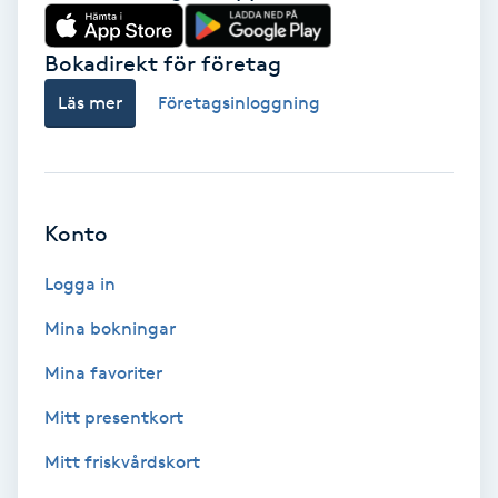
Babylights
Bokadirekt för företag
Balayage
Läs mer
Företagsinloggning
Bambumassage
Barber
Konto
Logga in
Barnklippning
Mina bokningar
BIAB
Mina favoriter
Blowout
Mitt presentkort
Mitt friskvårdskort
Bottenfärg