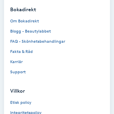
Bokadirekt
Brynformning
Om Bokadirekt
Brynfärgning
Blogg - Beautylabbet
Brynplockning
FAQ - Skönhetsbehandlingar
Fakta & Råd
Bröllopsuppsättning
C
Karriär
Support
Celluliter
Coachning
Villkor
Color correction
Etisk policy
Integritetspolicy