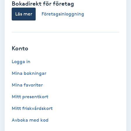
Bokadirekt för företag
Babylights
Läs mer
Företagsinloggning
Balayage
Bambumassage
Konto
Barber
Logga in
Mina bokningar
Barnklippning
Mina favoriter
BIAB
Mitt presentkort
Mitt friskvårdskort
Blowout
Avboka med kod
Bottenfärg