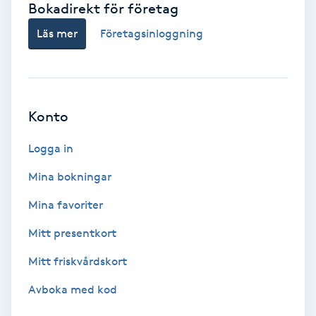
Bokadirekt för företag
Babylights
Läs mer
Företagsinloggning
Balayage
Bambumassage
Konto
Barber
Logga in
Mina bokningar
Barnklippning
Mina favoriter
BIAB
Mitt presentkort
Mitt friskvårdskort
Blowout
Avboka med kod
Bottenfärg