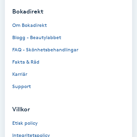
Bokadirekt
Brynformning
Om Bokadirekt
Brynfärgning
Blogg - Beautylabbet
Brynplockning
FAQ - Skönhetsbehandlingar
Fakta & Råd
Bröllopsuppsättning
C
Karriär
Support
Celluliter
Coachning
Villkor
Color correction
Etisk policy
Integritetspolicy