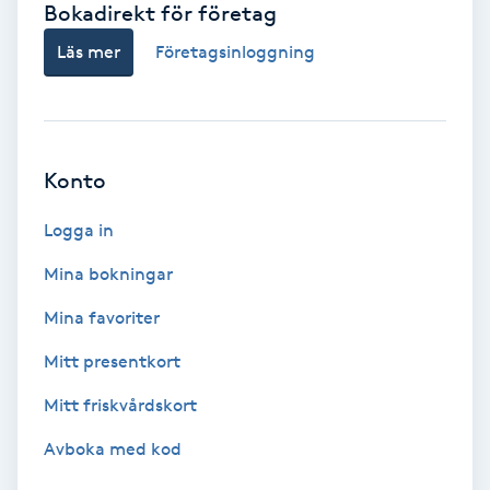
Bokadirekt för företag
Babylights
Läs mer
Företagsinloggning
Balayage
Bambumassage
Konto
Barber
Logga in
Mina bokningar
Barnklippning
Mina favoriter
BIAB
Mitt presentkort
Mitt friskvårdskort
Blowout
Avboka med kod
Bottenfärg