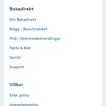
Bokadirekt
Brynformning
Om Bokadirekt
Brynfärgning
Blogg - Beautylabbet
Brynplockning
FAQ - Skönhetsbehandlingar
Fakta & Råd
Bröllopsuppsättning
C
Karriär
Support
Celluliter
Coachning
Villkor
Color correction
Etisk policy
Integritetspolicy