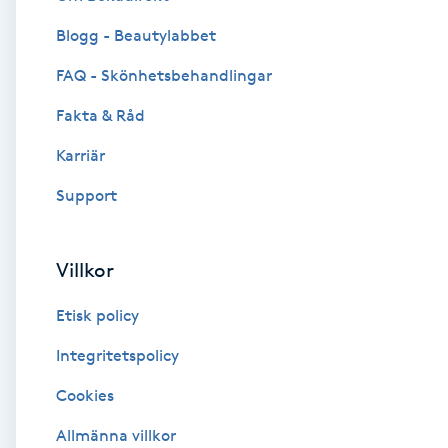
Blogg - Beautylabbet
Brynformning
FAQ - Skönhetsbehandlingar
Brynfärgning
Fakta & Råd
Brynplockning
Karriär
Support
Bröllopsuppsättning
C
Villkor
Celluliter
Etisk policy
Coachning
Integritetspolicy
Cookies
Color correction
Allmänna villkor