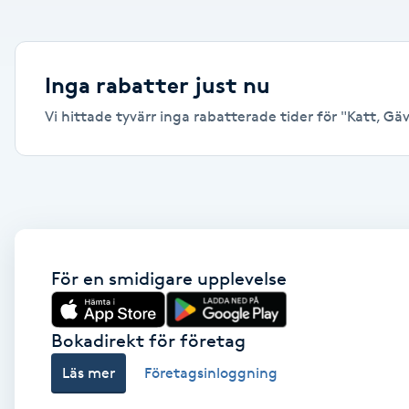
Alternativmedicin
Andningsmassage
Inga rabatter just nu
Vi hittade tyvärr inga rabatterade tider för "Katt, Gävl
Ansiktslyft utan kirurgi
Aromamassage
Ashtanga Yoga
Ayurveda
För en smidigare upplevelse
Ayurvedisk Massage
Bokadirekt för företag
Läs mer
Företagsinloggning
Ansiktsbehandling djuprengörande
B