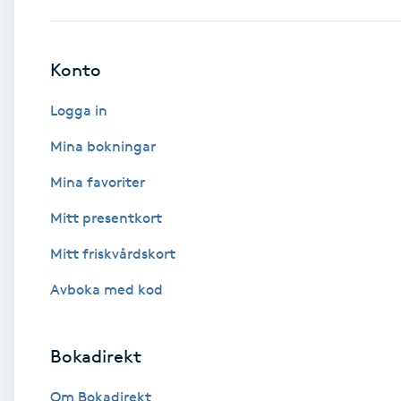
Babylights
Konto
Balayage
Logga in
Bambumassage
Mina bokningar
Mina favoriter
Barber
Mitt presentkort
Barnklippning
Mitt friskvårdskort
BIAB
Avboka med kod
Blowout
Bokadirekt
Bottenfärg
Om Bokadirekt